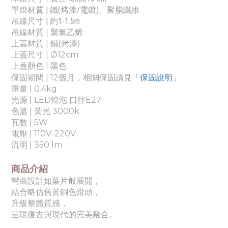
單燈材質 |
鐵(烤漆/電鍍)、聚脂纖維
吊線尺寸 | 約1-1.5m
吊線材質 | 聚氯乙烯
上蓋材質 |
鐵(烤漆)
上蓋尺寸 |
Ø12cm
上蓋顏色 | 黑色
「保固說明」
保固期間 | 12個月，相關保固請見
重量
| 0.4
kg
光源 |
LED燈泡 口徑E27
色溫 |
黃光 3000k
瓦數 | 5
W
電壓 |
110V-220V
流明 | 350 lm
商品介紹
彎曲設計如葉片般展開，
結合略仿舊黃銅色燈頭，
升級整體質感，
呈現復古與現代的完美融合。