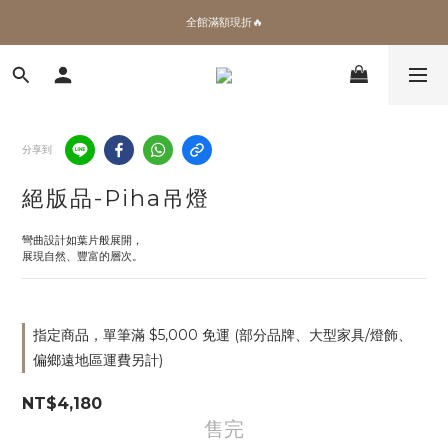
全館滿額現折🔥
✨加入會員 即領100購物金🎫
加拿大Umbra．買千送百🎫
✨加入會員 即領100購物金🎫
分享到
絕版品-Piha吊燈
彎曲設計如葉片般展開，
展現自然、豐富的層次。
指定商品，單筆滿 $5,000 免運 (部分品牌、大型家具/燈飾、
偏鄉遠地區運費另計)
NT$4,180
售完