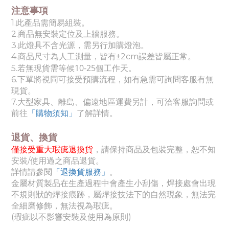
注意事項
1.此產品需簡易組裝。
2.商品無安裝定位及上牆服務。
3.此燈具不含光源，需另行加購燈泡。
4.商品尺寸為人工測量，皆有±2cm誤差皆屬正常。
10-25個工作天
5.若無現貨需等候
。
6.下單將視同可接受預購流程，如有急需可詢問客服有無
現貨。
7.
大
型家具、離島、偏遠地區運費另計，可洽客服詢問或
前往
「購物須知」
了解詳情。
退貨、換貨
僅接受重大瑕疵退換貨
，請保持商品及包裝完整，恕不知
安裝/使用過之商品退貨。
詳情請參閱
「退換貨服務」
。
金屬材質製品在生產過程中會產生小刮傷，焊接處會出現
不規則狀的焊接痕跡，屬焊接技法下的自然現象，無法完
全細磨修飾，無法視為瑕疵。
(瑕疵以不影響安裝及使用為原則)