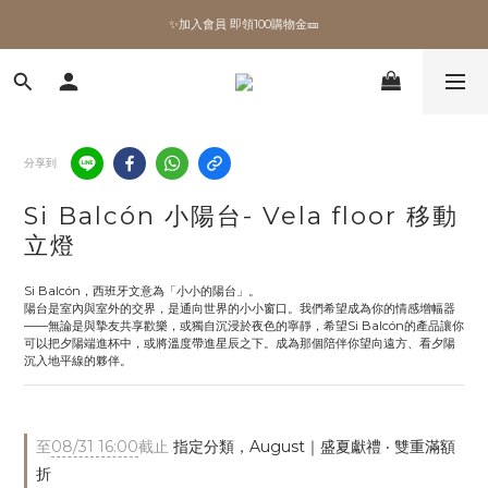
✨加入會員 即領100購物金🎫
✨加入會員 即領100購物金🎫
全館滿額現折🔥
加拿大Umbra．買千送百🎫
分享到
✨加入會員 即領100購物金🎫
Si Balcón 小陽台- Vela floor 移動
立燈
Si Balcón，西班牙文意為「小小的陽台」。
陽台是室內與室外的交界，是通向世界的小小窗口。我們希望成為你的情感增幅器
——無論是與摯友共享歡樂，或獨自沉浸於夜色的寧靜，希望Si Balcón的產品讓你
可以把夕陽端進杯中，或將溫度帶進星辰之下。成為那個陪伴你望向遠方、看夕陽
沉入地平線的夥伴。
至
08/31 16:00
截止
指定分類，August｜盛夏獻禮 ‧ 雙重滿額
折