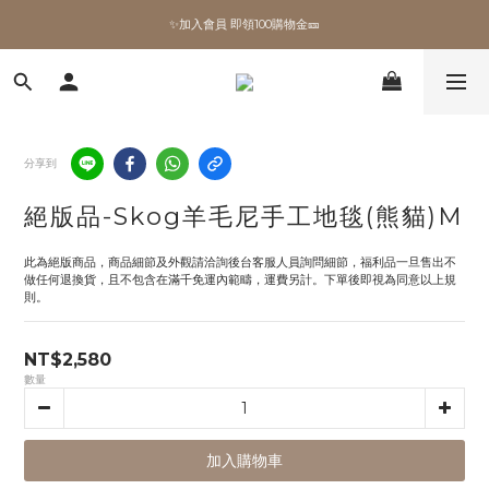
✨加入會員 即領100購物金🎫
✨加入會員 即領100購物金🎫
全館滿額現折🔥
加拿大Umbra．買千送百🎫
分享到
✨加入會員 即領100購物金🎫
絕版品-Skog羊毛尼手工地毯(熊貓)M
此為絕版商品，商品細節及外觀請洽詢後台客服人員詢問細節，福利品一旦售出不
做任何退換貨，且不包含在滿千免運內範疇，運費另計。下單後即視為同意以上規
則。
NT$2,580
數量
加入購物車