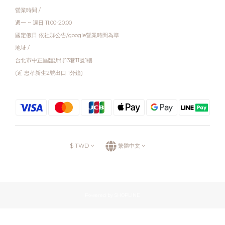
營業時間 /
週一 ~ 週日 11:00-20:00
國定假日 依社群公告/google營業時間為準
地址 /
台北市中正區臨沂街13巷11號1樓
(近 忠孝新生2號出口 1分鐘)
$
TWD
繁體中文
Powered by SHOPLINE