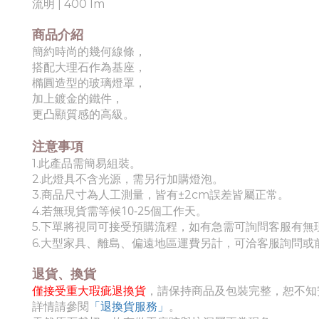
流明 | 400 lm
商品介紹
簡約時尚的幾何線條，
搭配大理石作為基座，
橢圓造型的玻璃燈罩，
加上鍍金的鐵件，
更凸顯質感的高級。
注意事項
1.此產品需簡易組裝。
2.此燈具不含光源，需另行加購燈泡。
3.商品尺寸為人工測量，皆有±2cm誤差皆屬正常。
10-25個工作天
4.若無現貨需等候
。
5.下單將視同可接受預購流程，如有急需可詢問客服有無
6.
大
型家具、離島、偏遠地區運費另計，可洽客服詢問或
退貨、換貨
僅接受重大瑕疵退換貨
，請保持商品及包裝完整，恕不知
詳情請參閱
「退換貨服務」
。