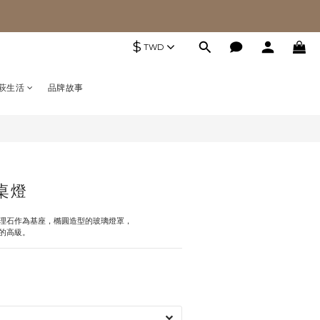
$
TWD
萩生活
品牌故事
a桌燈
理石作為基座，橢圓造型的玻璃燈罩，
的高級。