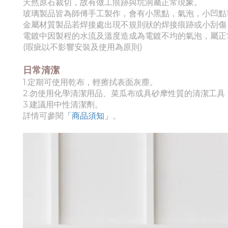
天然原石裁切，故有做工痕跡與坑洞屬正常現象。
玻璃製品皆為師傅手工製作，會有小黑點，氣泡，小凹點
金屬材質製品若焊接處出現不規則狀的焊接痕跡或小刮傷
電鍍中因製程的水流及溫度造成為電鍍不均的氣泡，屬正
(瑕疵以不影響安裝及使用為原則)
日常清潔
1.定期可使用乾布，輕擦拭表面灰塵。
2.勿使用化學清潔用品、菜瓜布或具砂摩性質的清潔工具
3.建議用中性清潔劑。
詳情可參閱
「商品須知
」
。