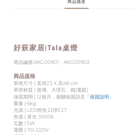
商品描述
好萩家居|
Tala桌燈
商品編號:AKG00901、AKG00902
商品規格
單燈尺寸 | 直徑23 X 高48 cm
單燈材質 | 玻璃、大理石、鐵(電鍍)
「保固說明」
保固期間 | 12個月，相關保固請見
重量
| 6
kg
光源 | LED燈泡 口徑E27
色溫 |
黃光 3000k
瓦數 | 5
W
電壓 | 110-220V