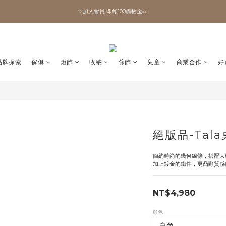
✨加入會員 即領100購物金🎫
✨加入會員 即領100購物金🎫
全館滿額現折🔥
加拿大Umbra．買千送百🎫
品牌探索
傢俱
燈飾
收納
傢飾
兒童
商業合作
好
✨加入會員 即領100購物金🎫
絕版品-Tal
簡約時尚的幾何線條，搭配大
加上鍍金的鐵件，更凸顯質感
NT$4,980
顏色