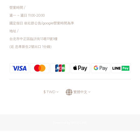
營業時間 /
週一 ~ 週日 11:00-20:00
國定假日 依社群公告/google營業時間為準
地址 /
台北市中正區臨沂街13巷11號1樓
(近 忠孝新生2號出口 1分鐘)
$
TWD
繁體中文
Powered by SHOPLINE