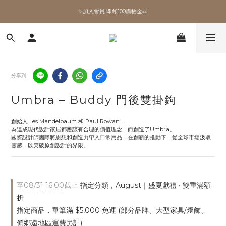
✨加入會員 即領100購物金🎫
✨加入會員 即領100購物金🎫
全館滿額現折🔥
加拿大Umbra．買千送百🎫
分享到
✨加入會員 即領100購物金🎫
Umbra – Buddy 門後雙掛鉤
創始人 Les Mandelbaum 和 Paul Rowan ，
為達成現代設計家居都應該有合理的價值理念，而創造了Umbra。
國際設計師團隊將思想和創造力帶入日常用品，在創新的推動下，從全球市場汲取
靈感，以突破原創設計的界限。
至
08/31 16:00
截止
指定分類，August｜盛夏獻禮 ‧ 雙重滿額
折
指定商品，單筆滿 $5,000 免運 (部分品牌、大型家具/燈飾、
偏鄉遠地區運費另計)