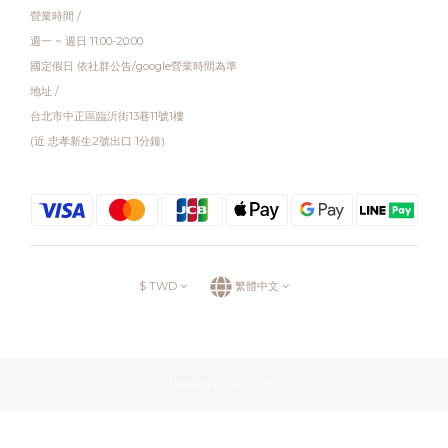
營業時間 /
週一 ~ 週日 11:00-20:00
國定假日 依社群公告/google營業時間為準
地址 /
台北市中正區臨沂街13巷11號1樓
(近 忠孝新生2號出口 1分鐘)
$
TWD
繁體中文
Powered by SHOPLINE