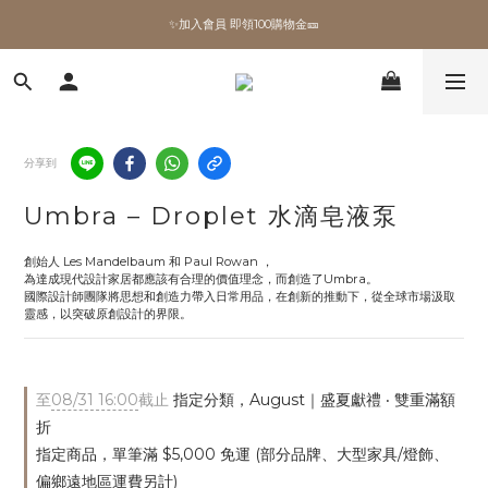
✨加入會員 即領100購物金🎫
✨加入會員 即領100購物金🎫
全館滿額現折🔥
加拿大Umbra．買千送百🎫
分享到
✨加入會員 即領100購物金🎫
Umbra – Droplet 水滴皂液泵
創始人 Les Mandelbaum 和 Paul Rowan ，
為達成現代設計家居都應該有合理的價值理念，而創造了Umbra。
國際設計師團隊將思想和創造力帶入日常用品，在創新的推動下，從全球市場汲取
靈感，以突破原創設計的界限。
至
08/31 16:00
截止
指定分類，August｜盛夏獻禮 ‧ 雙重滿額
折
指定商品，單筆滿 $5,000 免運 (部分品牌、大型家具/燈飾、
偏鄉遠地區運費另計)