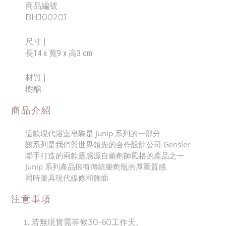
商品編號
BHJ00201
尺寸
|
長14 x 寬9 x 高3 cm
材質 |
樹酯
商品介紹
這款現代浴室皂碟是 Junip 系列的一部分
該系列是我們與世界領先的合作設計公司 Gensler
聯手打造的兩款靈感源自藥劑師風格的產品之一
J
unip 系列產品擁有傳統藥劑瓶的厚重質感
同時兼具現代線條和飾面
注意事項
若無現貨需等候30-60工作天。