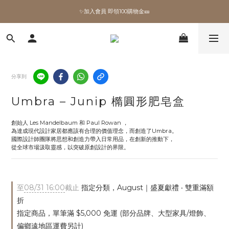
✨加入會員 即領100購物金🎫
✨加入會員 即領100購物金🎫
全館滿額現折🔥
加拿大Umbra．買千送百🎫
分享到
✨加入會員 即領100購物金🎫
Umbra – Junip 橢圓形肥皂盒
創始人 Les Mandelbaum 和 Paul Rowan ，
為達成現代設計家居都應該有合理的價值理念，而創造了Umbra。
國際設計師團隊將思想和創造力帶入日常用品，在創新的推動下，
從全球市場汲取靈感，以突破原創設計的界限。
至
08/31 16:00
截止
指定分類，August｜盛夏獻禮 ‧ 雙重滿額
折
指定商品，單筆滿 $5,000 免運 (部分品牌、大型家具/燈飾、
偏鄉遠地區運費另計)