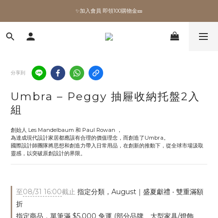
✨加入會員 即領100購物金🎫
✨加入會員 即領100購物金🎫
全館滿額現折🔥
加拿大Umbra．買千送百🎫
分享到
✨加入會員 即領100購物金🎫
Umbra – Peggy 抽屜收納托盤2入
組
創始人 Les Mandelbaum 和 Paul Rowan ，
為達成現代設計家居都應該有合理的價值理念，而創造了Umbra。
國際設計師團隊將思想和創造力帶入日常用品，在創新的推動下，從全球市場汲取
靈感，以突破原創設計的界限。
至
08/31 16:00
截止
指定分類，August｜盛夏獻禮 ‧ 雙重滿額
折
指定商品，單筆滿 $5,000 免運 (部分品牌、大型家具/燈飾、