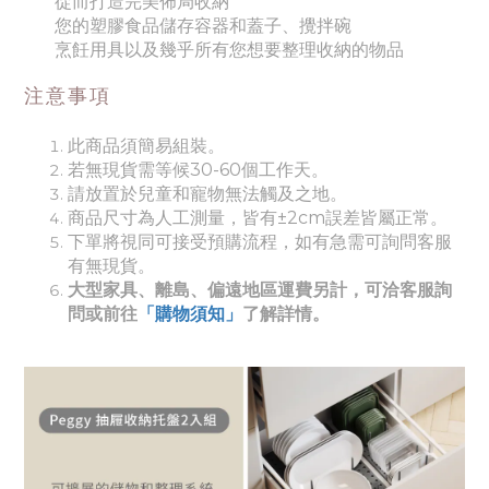
從而打造完美佈局收納
您的塑膠食品儲存容器和蓋子、攪拌碗
烹飪用具以及幾乎所有您想要整理收納的物品
注意事項
此商品須簡易組裝。
若無現貨需等候30-60個工作天。
請放置於兒童和寵物無法觸及之地。
商品尺寸為人工測量，皆有±2cm誤差皆屬正常。
下單將視同可接受預購流程，如有急需可詢問客服
有無現貨。
大型家具、離島、偏遠地區運費另計，可洽客服詢
問或前往
「購物須知」
了解詳情。