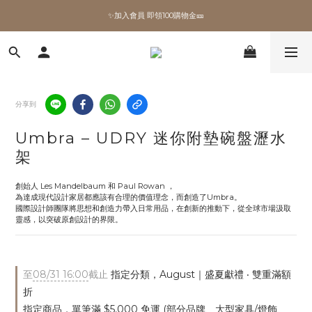
✨加入會員 即領100購物金🎫
✨加入會員 即領100購物金🎫
全館滿額現折🔥
加拿大Umbra．買千送百🎫
分享到
✨加入會員 即領100購物金🎫
Umbra – UDRY 迷你附墊碗盤瀝水
架
創始人 Les Mandelbaum 和 Paul Rowan ，
為達成現代設計家居都應該有合理的價值理念，而創造了Umbra。
國際設計師團隊將思想和創造力帶入日常用品，在創新的推動下，從全球市場汲取
靈感，以突破原創設計的界限。
至
08/31 16:00
截止
指定分類，August｜盛夏獻禮 ‧ 雙重滿額
折
指定商品，單筆滿 $5,000 免運 (部分品牌、大型家具/燈飾、