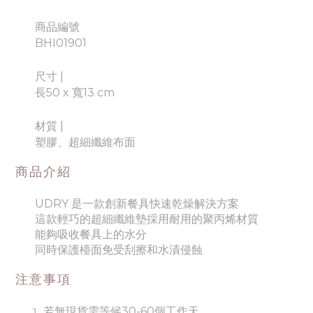
商品編號
BHI01901
尺寸 |
長50 x 寬13 cm
材質
|
塑膠、超細纖維布面
商品介紹
UDRY 是一款創新餐具快速乾燥解決方案
這款輕巧的超細纖維墊採用耐用的聚丙烯材質
能夠吸收餐具上的水分
同時保護檯面免受刮擦和水漬侵蝕
注意事項
若無現貨需等候30-60個工作天。