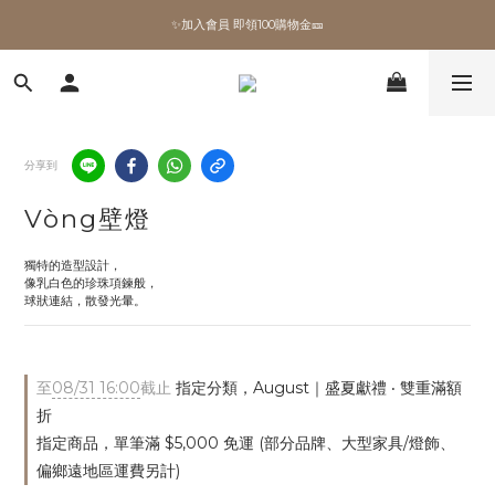
✨加入會員 即領100購物金🎫
✨加入會員 即領100購物金🎫
全館滿額現折🔥
加拿大Umbra．買千送百🎫
分享到
✨加入會員 即領100購物金🎫
Vòng壁燈
獨特的造型設計，
像乳白色的珍珠項鍊般，
球狀連結，散發光暈。
至
08/31 16:00
截止
指定分類，August｜盛夏獻禮 ‧ 雙重滿額
折
指定商品，單筆滿 $5,000 免運 (部分品牌、大型家具/燈飾、
偏鄉遠地區運費另計)