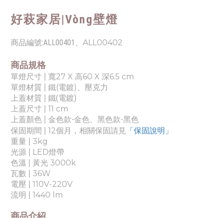
好萩家居|
Vòng壁燈
商品編號:
ALL00401
、ALL00402
商品規格
單燈尺寸 | 寬27 X 高60 X 深6.5 cm
單燈材質 | 鐵(電鍍)、壓克力
上蓋材質 | 鐵
(電鍍)
上蓋尺寸 |
11 cm
上蓋顏色 |
金色款-金色、黑色款-黑色
「保固說明」
保固期間 | 12個月，相關保固請見
重量
| 3
kg
光源 |
LED燈帶
色溫 |
黃光 3000k
瓦數 | 36
W
電壓 |
110
V-220V
流明 | 1440 lm
商品介紹