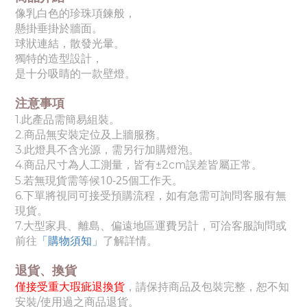
像乳白色的珍珠項鍊般，
懸掛垂掛於牆面。
球狀連結，散發光暈。
獨特的造型設計，
是十分吸睛的一款壁燈。
注意事項
1.此產品需簡易組裝。
2.商品無安裝定位及上牆服務。
3.此燈具不含光源，需另行加購燈泡。
4.商品尺寸為人工測量，皆有±2cm誤差皆屬正常。
10-25個工作天
5.若無現貨需等候
。
6.下單將視同可接受預購流程，如有急需可詢問客服有無
現貨。
7.
大
型家具、離島、偏遠地區運費另計，可洽客服詢問或
前往
「購物須知」
了解詳情。
退貨、換貨
僅接受重大瑕疵退換貨
，請保持商品及包裝完整，恕不知
安裝/使用過之商品退貨。