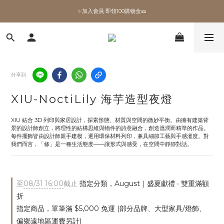
✨加入會員 即領100購物金🎫
✨加入會員 即領100購物金🎫
全館滿額現折🔥
加拿大Umbra．買千送百🎫
分享到
✨加入會員 即領100購物金🎫
XIU-NoctiLily 海芋造型夜燈
XIU 結合 3D 列印與家居設計，探索形態、材質與空間的微妙平衡。由擁有建築背
景的設計師創立，將理性的結構思維與物件的詩意融合，創造溫潤而精準的作品。
每件擺飾皆由設計師親手建模，選用環保材料列印，兼具細節工藝與手感溫度。對
我們而言，「修」是一種生活態度——讓形式與感受，在空間中靜靜對話。
至
08/31 16:00
截止
指定分類，August｜盛夏獻禮 ‧ 雙重滿額
折
指定商品，單筆滿 $5,000 免運 (部分品牌、大型家具/燈飾、
偏鄉遠地區運費另計)