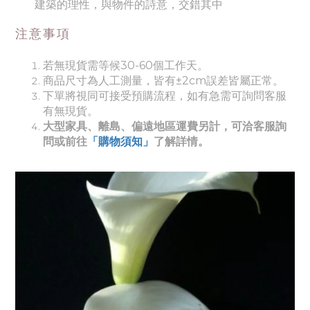
建築的理性，與物件的詩意，交錯其中
注意事項
若無現貨需等候30-60個工作天。
商品尺寸為人工測量，皆有±2cm誤差皆屬正常。
下單將視同可接受預購流程，如有急需可詢問客服
有無現貨。
大型家具、離島、偏遠地區運費另計，可洽客服詢
問或前往
「購物須知」
了解詳情。