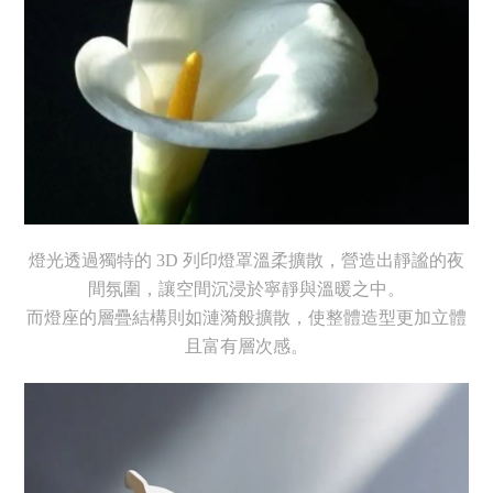
燈光透過獨特的 3D 列印燈罩溫柔擴散，營造出靜謐的夜
間氛圍，讓空間沉浸於寧靜與溫暖之中。
而燈座的層疊結構則如漣漪般擴散，使整體造型更加立體
且富有層次感。