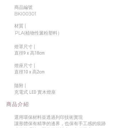
商品編號
BKI00301
材質 |
PLA(植物性澱粉塑料）
燈罩尺寸
|
直徑9 x 高18cm
燈座尺寸
|
直徑10 x 高2cm
隨附
|
充電式 LED 實木燈座
商品介紹
選用環保材料並透過列印技術實現
讓形體保有精準的邊界，也保有手工感的痕跡