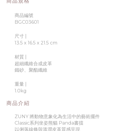
商品規格
商品編號
BGC03601
尺寸 |
13.5 x 16.5 x 21.5 cm
材質
|
超細纖維合成皮革
鐵砂、
聚酯纖維
重量
|
1.0kg
商品介紹
ZUNY 將動物意象化為生活中的藝術擺件
Classic系列坐姿熊貓 Panda書擋
以俐落線條與溫潤皮革質感呈現