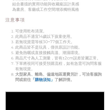
結合書擋的實用功能與收藏級設計美感
為書房、客廳或工作空間增添獨特風格
注意事項
可使用乾布清潔。
此商品不適宜14歲以下孩童使用。
若無現貨需等候30~77個工作天。
此商品皆不是玩具，僅供原設計功能。
避免熱曬或直接接觸高溫、潮濕環境。
商品尺寸為人工測量，皆有±2cm誤差皆屬正常。
下單將視同可接受預購流程，如有急需可詢問客服
有無現貨。
大型家具、離島、偏遠地區運費另計，可洽客服詢
問或前往
「購物須知」
了解詳情。