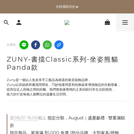
✨加入會員 即領100購物金🎫
全館滿額現折🔥
加拿大Umbra．買千送百🎫
✨加入會員 即領100購物金🎫
分享到
ZUNY-書擋Classic系列-坐姿熊貓
Panda款
Zuny是一個以人造皮革手工藝品為根基的家居裝飾品牌，
Zuny以其鎮紙和書擋而聞名，巧妙地運用柔和的曲線來增強物品的生動形象，
從而拉近人與物之間的距離。我們懷抱著將簡約之美回歸日常生活的熱情，
致力於打造每個人都嚮往的溫馨生活空間。
至
08/31 16:00
截止
指定分類，August｜盛夏獻禮 ‧ 雙重滿額
折
指定商品，單筆滿 $5,000 免運 (部分品牌、大型家具/燈飾、