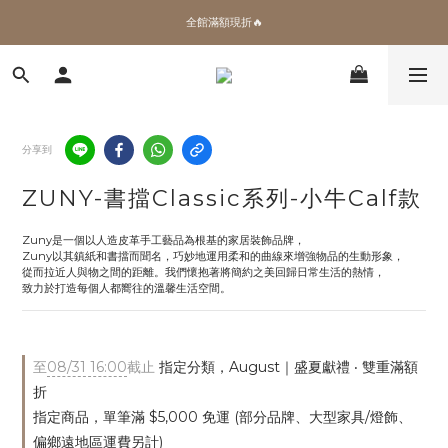
✨加入會員 即領100購物金🎫
全館滿額現折🔥
加拿大Umbra．買千送百🎫
✨加入會員 即領100購物金🎫
分享到
ZUNY-書擋Classic系列-小牛Calf款
Zuny是一個以人造皮革手工藝品為根基的家居裝飾品牌，
Zuny以其鎮紙和書擋而聞名，巧妙地運用柔和的曲線來增強物品的生動形象，
從而拉近人與物之間的距離。我們懷抱著將簡約之美回歸日常生活的熱情，
致力於打造每個人都嚮往的溫馨生活空間。
至
08/31 16:00
截止
指定分類，August｜盛夏獻禮 ‧ 雙重滿額
折
指定商品，單筆滿 $5,000 免運 (部分品牌、大型家具/燈飾、
偏鄉遠地區運費另計)