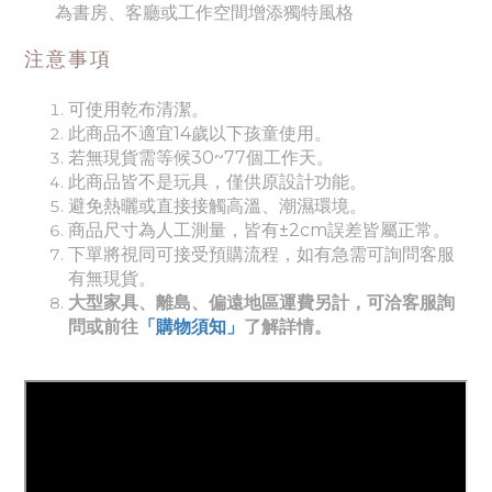
為書房、客廳或工作空間增添獨特風格
注意事項
可使用乾布清潔。
此商品不適宜14歲以下孩童使用。
若無現貨需等候30~77個工作天。
此商品皆不是玩具，僅供原設計功能。
避免熱曬或直接接觸高溫、潮濕環境。
商品尺寸為人工測量，皆有±2cm誤差皆屬正常。
下單將視同可接受預購流程，如有急需可詢問客服
有無現貨。
大型家具、離島、偏遠地區運費另計，可洽客服詢
問或前往
「購物須知」
了解詳情。