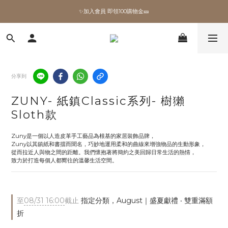
✨加入會員 即領100購物金🎫
✨加入會員 即領100購物金🎫
全館滿額現折🔥
加拿大Umbra．買千送百🎫
分享到
✨加入會員 即領100購物金🎫
ZUNY- 紙鎮Classic系列- 樹獺
Sloth款
Zuny是一個以人造皮革手工藝品為根基的家居裝飾品牌，
Zuny以其鎮紙和書擋而聞名，巧妙地運用柔和的曲線來增強物品的生動形象，
從而拉近人與物之間的距離。我們懷抱著將簡約之美回歸日常生活的熱情，
致力於打造每個人都嚮往的溫馨生活空間。
至
08/31 16:00
截止
指定分類，August｜盛夏獻禮 ‧ 雙重滿額
折