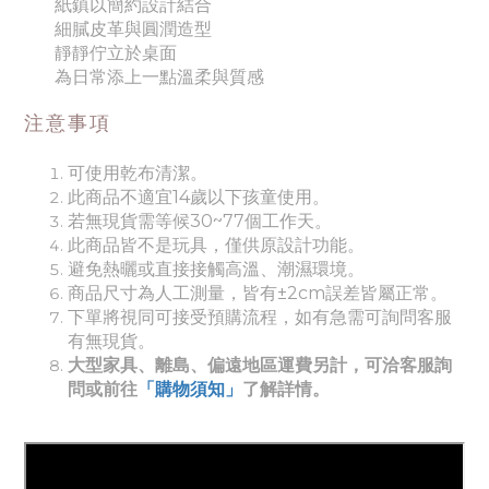
紙鎮以簡約設計結合
細膩皮革與圓潤造型
靜靜佇立於桌面
為日常添上一點溫柔與質感
注意事項
可使用乾布清潔。
此商品不適宜14歲以下孩童使用。
若無現貨需等候30~77個工作天。
此商品皆不是玩具，僅供原設計功能。
避免熱曬或直接接觸高溫、潮濕環境。
商品尺寸為人工測量，皆有±2cm誤差皆屬正常。
下單將視同可接受預購流程，如有急需可詢問客服
有無現貨。
大型家具、離島、偏遠地區運費另計，可洽客服詢
問或前往
「購物須知」
了解詳情。