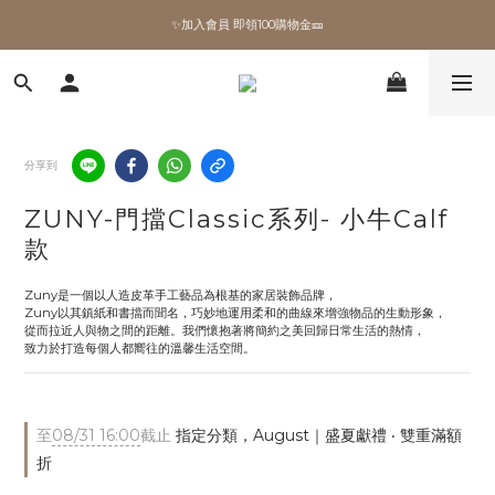
✨加入會員 即領100購物金🎫
✨加入會員 即領100購物金🎫
全館滿額現折🔥
加拿大Umbra．買千送百🎫
分享到
✨加入會員 即領100購物金🎫
ZUNY-門擋Classic系列- 小牛Calf
款
Zuny是一個以人造皮革手工藝品為根基的家居裝飾品牌，
Zuny以其鎮紙和書擋而聞名，巧妙地運用柔和的曲線來增強物品的生動形象，
從而拉近人與物之間的距離。我們懷抱著將簡約之美回歸日常生活的熱情，
致力於打造每個人都嚮往的溫馨生活空間。
至
08/31 16:00
截止
指定分類，August｜盛夏獻禮 ‧ 雙重滿額
折