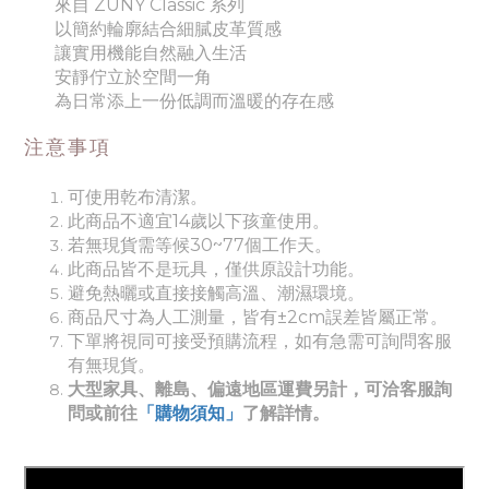
來自 ZUNY Classic 系列
以簡約輪廓結合細膩皮革質感
讓實用機能自然融入生活
安靜佇立於空間一角
為日常添上一份低調而溫暖的存在感
注意事項
可使用乾布清潔。
此商品不適宜14歲以下孩童使用。
若無現貨需等候30~77個工作天。
此商品皆不是玩具，僅供原設計功能。
避免熱曬或直接接觸高溫、潮濕環境。
商品尺寸為人工測量，皆有±2cm誤差皆屬正常。
下單將視同可接受預購流程，如有急需可詢問客服
有無現貨。
大型家具、離島、偏遠地區運費另計，可洽客服詢
問或前往
「購物須知」
了解詳情。