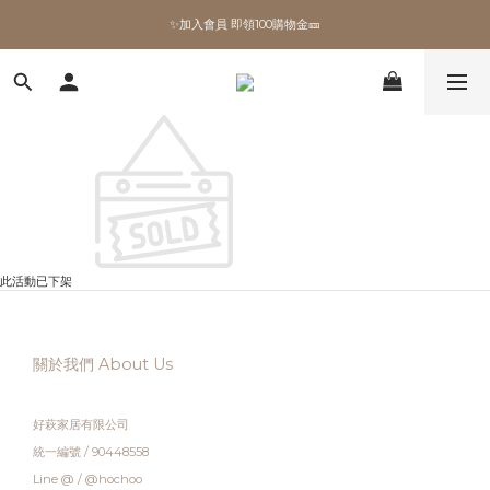
✨加入會員 即領100購物金🎫
✨加入會員 即領100購物金🎫
全館滿額現折🔥
加拿大Umbra．買千送百🎫
✨加入會員 即領100購物金🎫
此活動已下架
關於我們 About Us
好萩家居有限公司
統一編號 / 90448558
Line @ / @hochoo