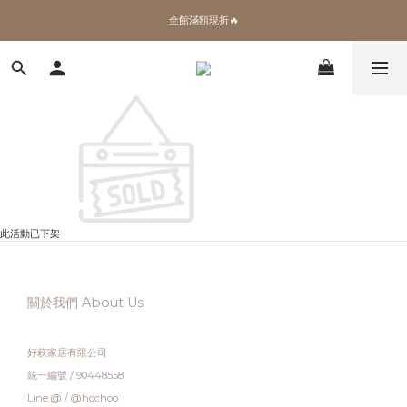
✨加入會員 即領100購物金🎫
全館滿額現折🔥
加拿大Umbra．買千送百🎫
✨加入會員 即領100購物金🎫
此活動已下架
關於我們 About Us
好萩家居有限公司
統一編號 / 90448558
Line @ / @hochoo