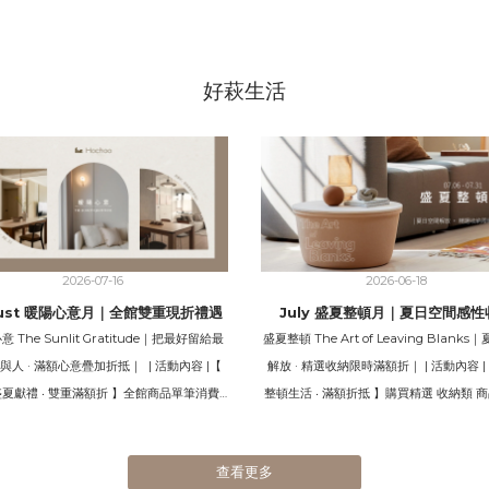
好萩生活
2026-07-16
2026-06-18
gust 暖陽心意月｜全館雙重現折禮遇
July 盛夏整頓月｜夏日空間感性
 The Sunlit Gratitude｜把最好留給最
盛夏整頓 The Art of Leaving Blank
與人 · 滿額心意疊加折抵｜ | 活動內容 |【
解放 · 精選收納限時滿額折｜ | 活動內容 |【
盛夏獻禮 ‧ 雙重滿額折 】全館商品單筆消費
整頓生活 ‧ 滿額折抵 】購買精選 收納類 商
品)滿 $5,280，現折 $528滿 $8,888，現折
費滿 $15,000，現折 $666 < 點擊連結 
時間 | 2026.08.03 - 2026.08.31活動地點 |
> 【 限量私藏 ‧ 丹麥設計袋著走 
查看更多
& 新生門市 --- 【02｜Umbra美學 ‧
選 收納類 商品，滿 $25,000 即贈 丹麥H