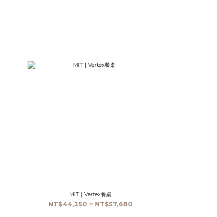
MIT｜Vertex餐桌
0
NT$44,250 ~ NT$57,680