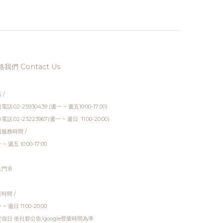
- 2026.07.31活動地點 | 官網與新生門市| 活動內容 |
7.31活動
【05｜台製家具滿額折 】購買MIT台製家具商品
IP /
消費滿 15000 折 500 < 專屬賣場 > (需登入官網
小陽台 全
會員才會顯示優惠價格) - | 來店體驗 |可透過好萩家
時優惠 <
居連絡電話或是官方Line@> 預約來電時間 <週一
優惠價
~ 週日 11:00-20:00客服電話:02-25930439 (週一 ~
我們 Contact Us
金會員及尊
週五10:00-17:00)門市電話:02-23223967 (週一 ~ 週
運(大型
日 11:00-20:00)> 官方Line@ : @hochoo < | 優
 /
惠活動注意事項 |1.此活動適用官網消費與Hochoo
萩家居門
電話:02-25930439 (週一 ~ 週五10:00-17:00)
好萩家居門市。 2.本活動優惠不得與其他專案或折
得與其他
電話:02-23223967(週一 ~ 週日 11:00-20:00)
扣活動併用、本活動為限時優惠，恕不接受補登折
除外)、
服務時間 /
扣或活動結束後追溯優惠。 3.優惠活動不得與白金
活動結束
~ 週五 10:00-17:00
會員&尊榮會員之各級別優惠併用(系統將自動判
&尊榮會
別，以較優惠者進行折抵)。 4.優惠活動不得搭配
較優惠者
生門市
使用任何優惠券。 5.優惠活動不得與任何專案併
何優惠
用。 6.優惠判別以結帳時間為準，如結帳後有退
優惠判別
時間 /
款、銷貨等情形其優惠視同無效。 7.此活動不開放
等情形其
~ 週日 11:00-20:00
與其他活動優惠併用。 8.參與此活動，亦代表您已
動優惠併
假日 依社群公告/google營業時間為準