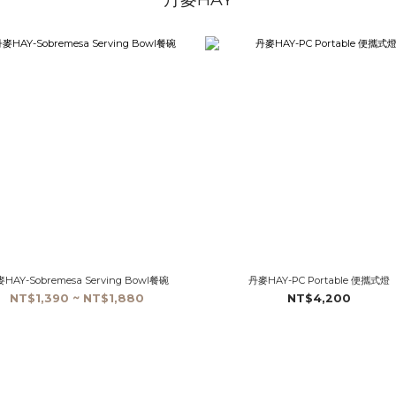
HAY-Sobremesa Serving Bowl餐碗
丹麥HAY-PC Portable 便攜式燈
NT$1,390 ~ NT$1,880
NT$4,200