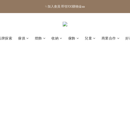
✨加入會員 即領100購物金🎫
✨加入會員 即領100購物金🎫
全館滿額現折🔥
加拿大Umbra．買千送百🎫
品牌探索
傢俱
燈飾
收納
傢飾
兒童
商業合作
好
✨加入會員 即領100購物金🎫