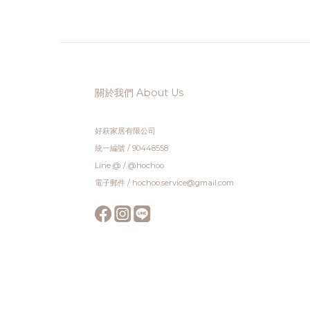
【 材質嚴選 ‧ 溫潤耐用的工藝之作 】櫸木款：質地
享 $1
密實、紋理細緻，展現法式與北歐居家最溫柔的木
商品
質調性。橡木款 ：木紋顯赫有力且具有高硬度耐磨
Um
特性，隨著歲月沉澱更有絕佳質感。 ( 本活動不可
2026
配合 8 月滿額折抵優惠 ) | 優惠活動注意事項 |1.此
領取流
關於我們 About Us
活動適用官網消費與Hochoo好萩家居門市。 2.本
下方
系列活動優惠系統將擇優顯示不得與其他專案或折
券」查
扣活動併用、本活動為限時優惠，恕不接受補登折
領取，
好萩家居有限公司
扣或活動結束後追溯優惠。 3.優惠活動不得與白金
VVI
統一編號 / 90448558
會員&尊榮會員之各級別優惠併用(系統將自動判
享單件
Line @ / @hochoo
別，以較優惠者進行折抵)。 4.優惠活動不得搭配
場 >
電子郵件 / hochoo.service@gmail.com
使用任何優惠券。 5.優惠活動不得與任何專案併
限定免運
用。 6.優惠判別以結帳時間為準，如結帳後有退
運日，
款、銷貨等情形其優惠視同無效。 7.此活動不開放
鄉遠地區運費另計) 
與其他活動優惠併用。 8.參與此活動，亦代表您已
適用官
閱讀活動詳細內容與同意活動內容。 9.如有未盡事
活動優
宜，Hochoo 保留隨時修改、變更、取消之權利，
動併用
亦有權對本活動作出解釋或決定，並於活動網頁公
活動結