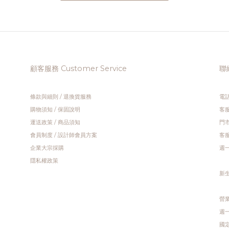
50 購物金 】購買品牌 加拿大 Umbra 全品項
納袋 乙個 活動時間 | 2026.07.06 - 2026.0
滿 $5,500，享 $150購物金 < 搶先採購
地點 | 官網 & 新生門市 ---【 02｜V
bra 全系列 > 活動時間 | 2026.08.03 -
VVIP 獨家折扣 】購買品牌 Si Balcón 
.08.31活動地點 | 官網 & 新生門市 購物金
品項商品享單件 95 折、兩件 9 折專屬限
程：符合滿額門檻後，結帳頁面之訂單資訊
專屬賣場 > (需登入官網會員才會顯示
顧客服務 Customer Service
聯絡
將顯示 「使用優惠代碼」點選➔「選擇優惠
格) 【 一日限定免運 VIP/ VVIP 】白
看優惠代碼；或至 「會員中心 ➔ 優惠券 」
榮會員專屬免運日，7/10 當日全館消費免
即可於購物折抵使用。 --- 【 03｜VIP /
家具/燈飾、偏鄉遠地區運費另計) | 優惠活動注意
條款與細則
/
退換貨服務
電話
P 獨家折扣 】購買 獨立設計師品牌 品項商品
事項 |1.此活動適用官網消費與Hochoo好
購物須知
/
保固說明
客服
 95 折、兩件 9 折專屬限時優惠 < 專屬賣
市。 2.本系列活動優惠系統將擇優顯示不
運送政策
/
商品須知
門市
 (需登入官網會員才會顯示優惠價格) 【 一日
專案或折扣活動併用(已標示台製家具活動
會員制度
/
設計師會員方案
客服
 VIP/ VVIP 】白金會員及尊榮會員專屬免
本活動為限時優惠，恕不接受補登折扣或
企業大宗採購
週一 
8/10 當日全館消費免運(大型家具/燈飾、偏
後追溯優惠。 3.優惠活動不得與白金會員
隱私權政策
| 優惠活動注意事項 |1.此活動
員之各級別優惠併用(系統將自動判別，以
新
網消費與Hochoo好萩家居門市。 2.本系列
進行折抵)。 4.優惠活動不得搭配使用任
惠系統將擇優顯示不得與其他專案或折扣活
券。 5.優惠活動不得與任何專案併用。 6.
營業
、本活動為限時優惠，恕不接受補登折扣或
以結帳時間為準，如結帳後有退款、銷貨
週一 
束後追溯優惠。 3.優惠活動不得與白金會員
優惠視同無效。 7.此活動不開放與其他活
國定