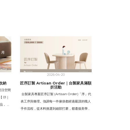
2026-04-20
收納
匠序訂製 Artisan Order｜台製家具滿額
折活動
s｜夏日空間
台製家具專案匠序訂製 (Artisan Order)「序」代
 01｜
表工序與條理。強調每一件傢俱都經過嚴謹的職人
品， 消
手作流程，從木料挑選到細部打磨，都遵循美學與
搶先採購
結構的先後順序。 沉穩、專業、一絲不苟。邀請您
】購買精
來店體驗，台製家具的魅力 活動時間 | 2026.05.11
AY品牌收