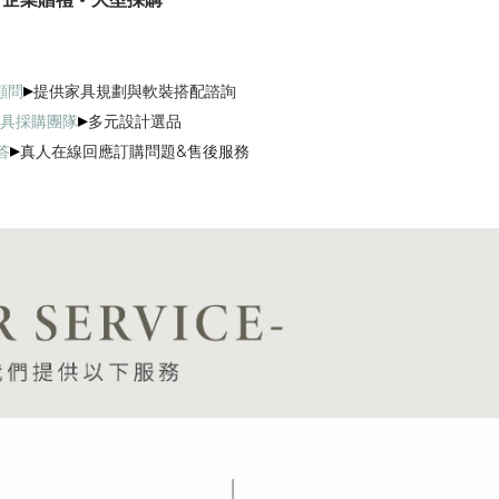
▸
顧問
提供家具規劃與軟裝搭配諮詢
▸
具採購團隊
多元設計選品
▸
答
真人在線回應訂購問題&售後服務