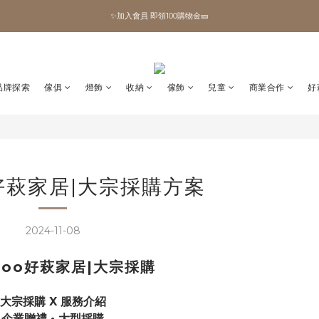
✨加入會員 即領100購物金🎫
✨加入會員 即領100購物金🎫
全館滿額現折🔥
加拿大Umbra．買千送百🎫
品牌探索
傢俱
燈飾
收納
傢飾
兒童
商業合作
好
✨加入會員 即領100購物金🎫
o好萩家居|大宗採購方案
2024-11-08
hoo好萩家居|大宗採購
大宗採購 X 服務介紹
企業贈禮 • 大型採購