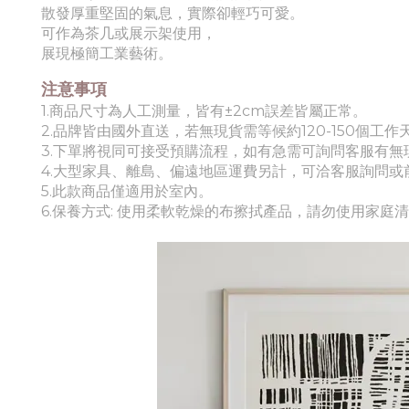
散發厚重堅固的氣息，實際卻輕巧可愛。
可作為茶几或展示架使用，
展現極簡工業藝術。
注意事項
1.商品尺寸為人工測量，皆有±2cm誤差皆屬正常。
2.品牌皆由國外直送，若無現貨需等候約120-150個工作
3.下單將視同可接受預購流程，如有急需可詢問客服有無
4.
大
型家具、離島、偏遠地區運費另計，可洽客服詢問或
5.此款商品僅適用於室內。
6.
保養方式: 使用柔軟乾燥的布擦拭產品，請勿使用家庭