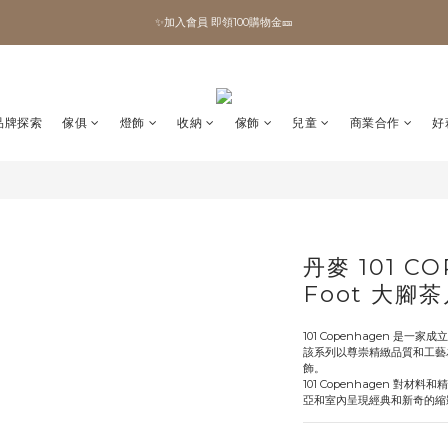
✨加入會員 即領100購物金🎫
✨加入會員 即領100購物金🎫
全館滿額現折🔥
加拿大Umbra．買千送百🎫
品牌探索
傢俱
燈飾
收納
傢飾
兒童
商業合作
好
✨加入會員 即領100購物金🎫
丹麥 101 CO
Foot 大腳
101 Copenhagen 是一家
該系列以尊崇精緻品質和工藝
飾。
101 Copenhagen 
亞和室內呈現經典和新奇的縮