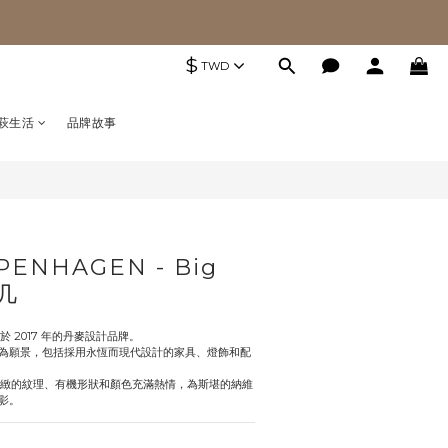
$
TWD
萩生活
品牌故事
PENHAGEN - Big
茶几
成立於 2017 年的丹麥設計品牌。
為願景，包括採用永恆而現代設計的家具、燈飾和配
對材料和精緻的紋理、有機形狀和顏色充滿熱情，為斯堪的納維
影。