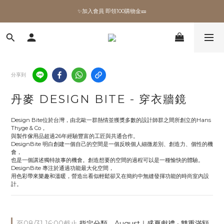
✨加入會員 即領100購物金🎫
✨加入會員 即領100購物金🎫
全館滿額現折🔥
加拿大Umbra．買千送百🎫
分享到
✨加入會員 即領100購物金🎫
丹麥 DESIGN BITE - 穿衣牆鏡
Design Bite位於台灣，由北歐一群熱情並獲獎多數的設計師群之間所創立的Hans 
Thyge & Co，
與製作傢用品超過26年經驗豐富的工匠與共通合作。
DesignBite 明白創建一個自己的空間是一個反映個人細微差別、創造力、個性的機
會，
也是一個講述獨特故事的機會。創造想要的空間的過程可以是一種愉快的體驗。
DesignBite 專注於通過功能最大化空間，
用色彩帶來樂趣和溫暖，營造出看似輕鬆卻又在簡約中無縫發揮功能的時尚室內設
計。
至
08/31 16:00
截止
指定分類，August｜盛夏獻禮 ‧ 雙重滿額