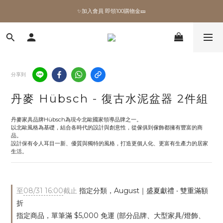
✨加入會員 即領100購物金🎫
✨加入會員 即領100購物金🎫
全館滿額現折🔥
加拿大Umbra．買千送百🎫
分享到
✨加入會員 即領100購物金🎫
丹麥 Hübsch - 復古水泥盆器 2件組
丹麥家具品牌Hübsch為現今北歐國家領導品牌之一。
以北歐風格為基礎，結合各時代的設計與創意性，從傢俱到傢飾都擁有豐富的商
品。
設計保有令人耳目一新、優質與獨特的風格，打造更個人化、更富有生產力的居家
生活。
至
08/31 16:00
截止
指定分類，August｜盛夏獻禮 ‧ 雙重滿額
折
指定商品，單筆滿 $5,000 免運 (部分品牌、大型家具/燈飾、