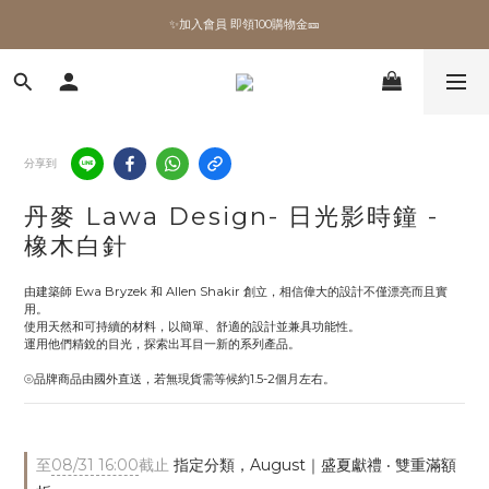
✨加入會員 即領100購物金🎫
✨加入會員 即領100購物金🎫
全館滿額現折🔥
加拿大Umbra．買千送百🎫
分享到
✨加入會員 即領100購物金🎫
丹麥 Lawa Design- 日光影時鐘 -
橡木白針
由建築師 Ewa Bryzek 和 Allen Shakir 創立，相信偉大的設計不僅漂亮而且實
用。
使用天然和可持續的材料，以簡單、舒適的設計並兼具功能性。
運用他們精銳的目光，探索出耳目一新的系列產品。
⦾品牌商品由國外直送，若無現貨需等候約1.5-2個月左右。
至
08/31 16:00
截止
指定分類，August｜盛夏獻禮 ‧ 雙重滿額