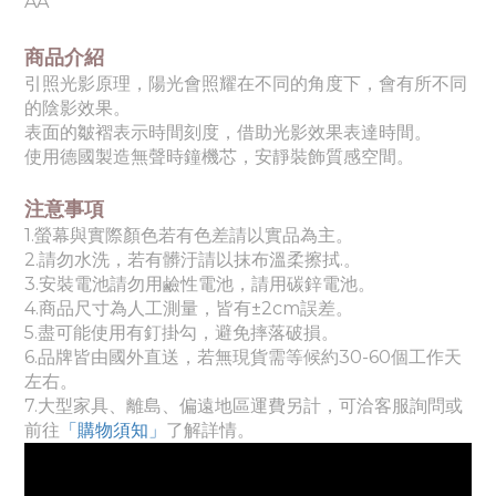
AA
商品介紹
引照光影原理，陽光會照耀在不同的角度下，會有所不同
的陰影效果。
表面的皺褶表示時間刻度，借助光影效果表達時間。
使用德國製造無聲時鐘機芯，安靜裝飾質感空間。
注意事項
1.螢幕與實際顏色若有色差請以實品為主。
2.請勿水洗，若有髒汙請以抹布溫柔擦拭.。
3.安裝電池請勿用鹼性電池，請用碳鋅電池
。
4.商品尺寸為人工測量，皆有±2cm誤差。
5.
盡可能使用有釘掛勾，避免摔落破損。
6.
品牌皆由國外直送，若無現貨需等候約30-60個工作天
左右。
7.
大型家具、離島、偏遠地區運費另計，可洽客服詢問或
前往
「購物須知」
了解詳情。