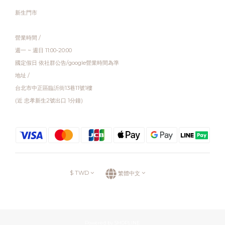
新生門市
營業時間 /
週一 ~ 週日 11:00-20:00
國定假日 依社群公告/google營業時間為準
地址 /
台北市中正區臨沂街13巷11號1樓
(近 忠孝新生2號出口 1分鐘)
$
TWD
繁體中文
Powered by SHOPLINE