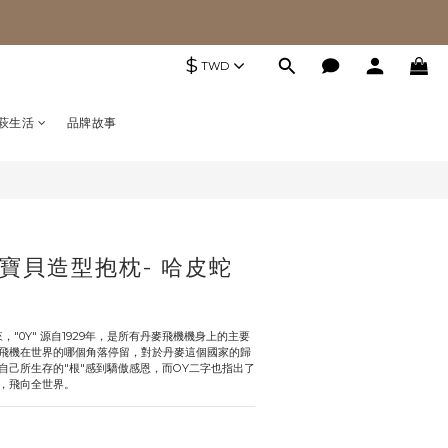
$
TWD
萩生活
品牌故事
- 寶⾙造型抱枕- 哈⽪蛇
"0Y" 源自1929年，是所有丹麥飛機機身上的主要
飛機在世界的哪個角落停留，對於丹麥這個國家的歸
自己所生存的"根"感到驕傲感恩，而OY二字也指出了
，飛向全世界。