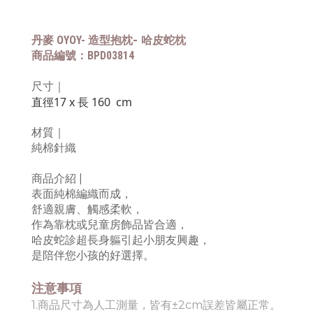
丹麥 OYOY- 造型抱枕
-
哈⽪蛇枕
商品編號：BPD03814
尺寸｜
直徑17 x 長 160 cm
材質｜
純棉針織
商品介紹 |
表面純棉編織而成，
舒適親膚、觸感柔軟，
作為靠枕或兒童房飾品皆合適
，
哈皮蛇診超長身軀引起小朋友興趣
，
是陪伴您小孩的好選擇。
注意事項
1.商品尺寸為人工測量，皆有±2cm誤差皆屬正常。