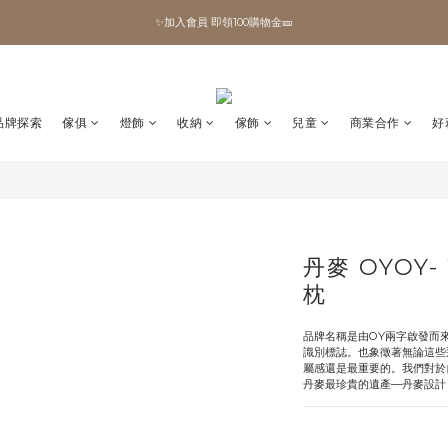
✨加入會員 即領100購物金🎫
✨加入會員 即領100購物金🎫
全館滿額現折🔥
加拿大Umbra．買千送百🎫
品牌探索
傢俱
燈飾
收納
傢飾
兒童
商業合作
好
✨加入會員 即領100購物金🎫
丹麥 OYOY
枕
品牌名稱是由OY兩字啟發而來，
識別標誌。也象徵著無論這些
屬感還是最重要的。我們對於
丹麥最珍貴的遺產—丹麥設計