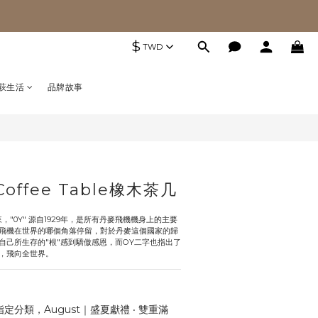
$
TWD
萩生活
品牌故事
Coffee Table橡木茶几
"0Y" 源自1929年，是所有丹麥飛機機身上的主要
飛機在世界的哪個角落停留，對於丹麥這個國家的歸
自己所生存的"根"感到驕傲感恩，而OY二字也指出了
，飛向全世界。
定分類，August｜盛夏獻禮 ‧ 雙重滿