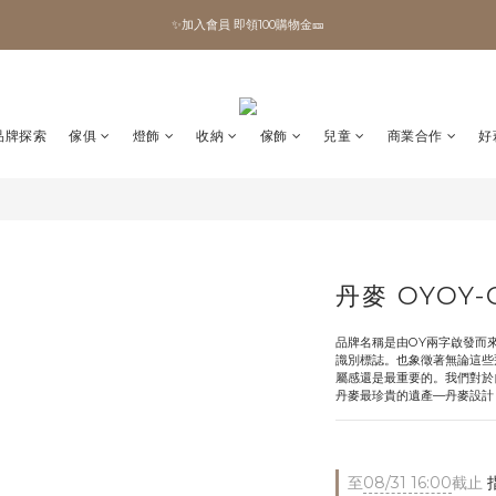
✨加入會員 即領100購物金🎫
✨加入會員 即領100購物金🎫
全館滿額現折🔥
加拿大Umbra．買千送百🎫
品牌探索
傢俱
燈飾
收納
傢飾
兒童
商業合作
好
✨加入會員 即領100購物金🎫
丹麥 OYOY-
品牌名稱是由OY兩字啟發而來，
識別標誌。也象徵著無論這些
屬感還是最重要的。我們對於
丹麥最珍貴的遺產—丹麥設計
至
08/31 16:00
截止
指