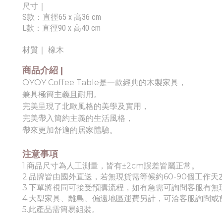
尺寸｜
S款：直徑65 x 高36 cm
L款：直徑90 x 高40 cm
材質｜
橡木
商品介紹 |
OYOY Coffee Table是一款經典的木製家具，
兼具極簡主義且耐用。
完美呈現了北歐風格的美學及實用，
完美帶入簡約主義的生活風格，
帶來更加舒適的居家體驗。
注意事項
1.商品尺寸為人工測量，皆有±2cm誤差皆屬正常。
2.品牌皆由國外直送，若無現貨需等候約60-90個工作天
3.下單將視同可接受預購流程，如有急需可詢問客服有無
4.
大
型家具、離島、偏遠地區運費另計，可洽客服詢問或
5.此產品需簡易組裝。