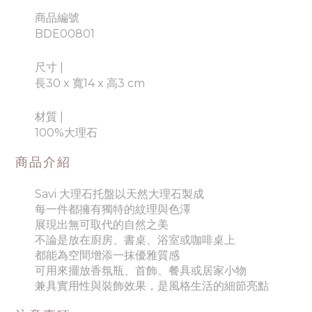
商品編號
BDE00801
尺寸 |
長30 x 寬14 x 高3 cm
材質 |
100%大理石
商品介紹
Savi 大理石托盤
以天然大理石製成
每一件都擁有獨特的紋理與色澤
展現出無可取代的自然之美
不論是放在廚房、書桌、浴室或咖啡桌上
都能為空間增添一抹優雅質感
可用來擺放香氛瓶、首飾、餐具或居家小物
兼具實用性與裝飾效果，是風格生活的細節亮點