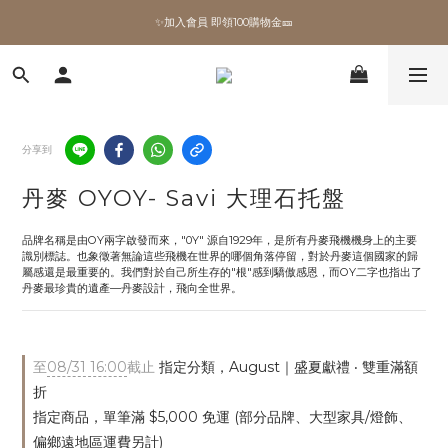
✨加入會員 即領100購物金🎫
✨加入會員 即領100購物金🎫
全館滿額現折🔥
加拿大Umbra．買千送百🎫
分享到
✨加入會員 即領100購物金🎫
丹麥 OYOY- Savi 大理石托盤
品牌名稱是由OY兩字啟發而來，"0Y" 源自1929年，是所有丹麥飛機機身上的主要
識別標誌。也象徵著無論這些飛機在世界的哪個角落停留，對於丹麥這個國家的歸
屬感還是最重要的。我們對於自己所生存的"根"感到驕傲感恩，而OY二字也指出了
丹麥最珍貴的遺產—丹麥設計，飛向全世界。
至
08/31 16:00
截止
指定分類，August｜盛夏獻禮 ‧ 雙重滿額
折
指定商品，單筆滿 $5,000 免運 (部分品牌、大型家具/燈飾、
偏鄉遠地區運費另計)