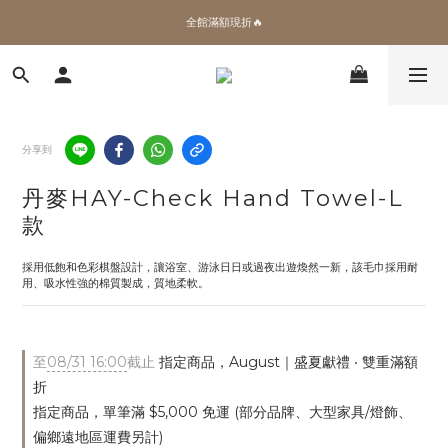
✨加入會員 即領100購物金🎫
全館滿額現折🔥
加拿大Umbra．買千送百🎫
✨加入會員 即領100購物金🎫
分享到
丹麥HAY-Check Hand Towel-L
款
採用低飽和色彩棋盤設計，讓浴室、游泳日日或過夜出遊煥然一新，該毛巾採用耐
用、吸水性強的棉質製成，質地柔軟。
至
08/31 16:00
截止
指定商品，August｜盛夏獻禮 ‧ 雙重滿額
折
指定商品，單筆滿 $5,000 免運 (部分品牌、大型家具/燈飾、
偏鄉遠地區運費另計)