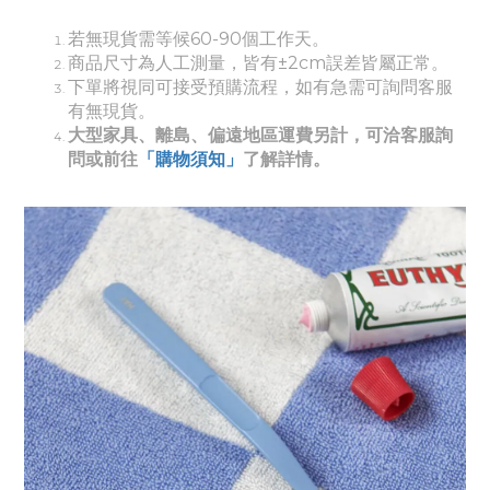
若無現貨需等候60-90個工作天。
商品尺寸為人工測量，皆有±2cm誤差皆屬正常。
下單將視同可接受預購流程，如有急需可詢問客服
有無現貨。
大型家具、離島、偏遠地區運費另計，可洽客服詢
問或前往
「購物須知」
了解詳情。