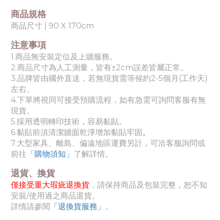
商品規格
商品尺寸 | 90 X 170cm
注意事項
1.商品無安裝定位及上牆服務。
2.商品尺寸為人工測量，皆有±2cm誤差皆屬正常。
3.品牌皆由國外直送，若無現貨需等候約2-5個月(工作天)
左右。
4.下單將視同可接受預購流程，如有急需可詢問客服有無
現貨。
5.採用透明轉印技術，容易黏貼。
6.黏貼前須清潔牆面乾淨增加黏貼牢固
。
7.
大型家具、離島、偏遠地區運費另計，可洽客服詢問或
前往
「購物須知」
了解詳情。
退貨、換貨
僅接受重大瑕疵退換貨
，請保持商品及包裝完整，恕不知
安裝/使用過之商品退貨。
詳情請參閱
「退換貨服務」
。