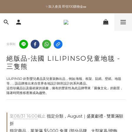
✨加入會員 即領100購物金🎫
✨加入會員 即領100購物金🎫
全館滿額現折🔥
加拿大Umbra．買千送百🎫
分享到
✨加入會員 即領100購物金🎫
絕版品-法國 LILIPINSO兒童地毯 -
三隻熊
LILIPINSO 針對嬰兒產品及兒童裝飾出品，例如:海報、框架、貼紙、壁紙、地毯
等...，該品牌推出來自世界各地設計師所設計的系列產品。
這些珍藏品以及藝術家的插畫，擁有的豐富性為此品牌帶來「圖像文化」的願景，
隨著時間推移逐漸成為趨勢。
至
08/31 16:00
截止
指定分類，August｜盛夏獻禮 ‧ 雙重滿額
折
指定商品，單筆滿 $5,000 免運 (部分品牌、大型家具/燈飾、