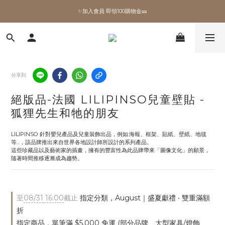
✨加入會員 即領100購物金🎫
✨加入會員 即領100購物金🎫
全館滿額現折🔥
加拿大Umbra．買千送百🎫
分享到
✨加入會員 即領100購物金🎫
絕版品-法國 LILIPINSO兒童壁貼 -
狐狸先生和牠的朋友
LILIPINSO 針對嬰兒產品及兒童裝飾出品，例如:海報、框架、貼紙、壁紙、地毯
等...，該品牌推出來自世界各地設計師所設計的系列產品。
這些珍藏品以及藝術家的插畫，擁有的豐富性為此品牌帶來「圖像文化」的願景，
隨著時間推移逐漸成為趨勢。
至
08/31 16:00
截止
指定分類，August｜盛夏獻禮 ‧ 雙重滿額
折
指定商品，單筆滿 $5,000 免運 (部分品牌、大型家具/燈飾、