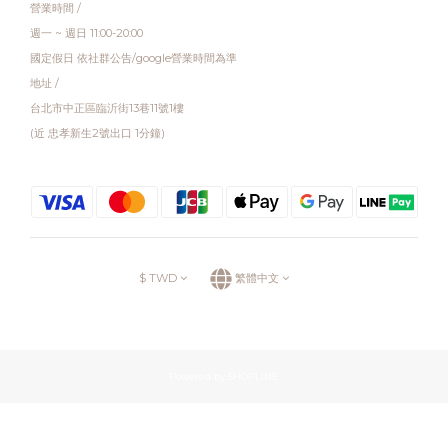
營業時間 /
週一 ~ 週日 11:00-20:00
國定假日 依社群公告/google營業時間為準
地址 /
台北市中正區臨沂街13巷11號1樓
(近 忠孝新生2號出口 1分鐘)
$
TWD
繁體中文
Powered by SHOPLINE