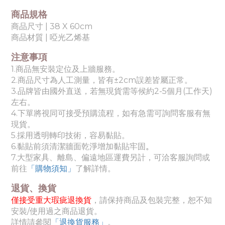
商品規格
商品尺寸 | 38 X 60cm
商品材質 | 啞光乙烯基
注意事項
1.商品無安裝定位及上牆服務。
2.商品尺寸為人工測量，皆有±2cm誤差皆屬正常。
3.品牌皆由國外直送，若無現貨需等候約2-5個月(工作天)
左右。
4.下單將視同可接受預購流程，如有急需可詢問客服有無
現貨。
5.採用透明轉印技術，容易黏貼。
6.黏貼前須清潔牆面乾淨增加黏貼牢固
。
7.
大
型家具、離島、偏遠地區運費另計，可洽客服詢問或
前往
「購物須知」
了解詳情。
退貨、換貨
僅接受重大瑕疵退換貨
，請保持商品及包裝完整，恕不知
安裝/使用過之商品退貨。
詳情請參閱
「退換貨服務」
。