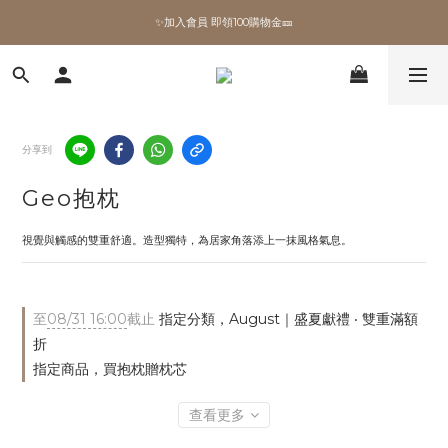
✨加入會員 即領100購物金🎫
✨加入會員 即領100購物金🎫
全館滿額現折🔥
加拿大Umbra．買千送百🎫
分享到
✨加入會員 即領100購物金🎫
Geo抱枕
視覺與觸感的雙重舒適。造型獨特，為居家角落添上一抹風格氣息。
至
08/31 16:00
截止
指定分類，August｜盛夏獻禮 ‧ 雙重滿額
折
指定商品，買抱枕贈枕芯
查看更多