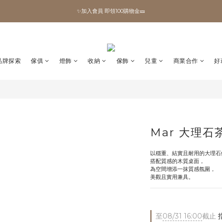
✨加入會員 即領100購物金🎫
✨加入會員 即領100購物金🎫
全館滿額現折🔥
加拿大Umbra．買千送百🎫
品牌探索
傢俱
燈飾
收納
傢飾
兒童
商業合作
好
✨加入會員 即領100購物金🎫
Mar 大理石
以穩重、結實且耐用的大理石
搭配質感的木質桌面，
為空間增添一抹質感氛圍，
美觀且實用兼具。
至
08/31 16:00
截止
指