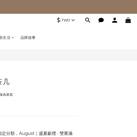
$
TWD
萩生活
品牌故事
茶几
做為基底
定分類，August｜盛夏獻禮 ‧ 雙重滿