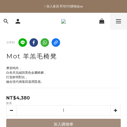
✨加入會員 即領100購物金🎫
✨加入會員 即領100購物金🎫
全館滿額現折🔥
加拿大Umbra．買千送百🎫
分享到
✨加入會員 即領100購物金🎫
Mot 羊羔毛椅凳
摩登時尚，
白色羊羔絨與黑色金屬椅腳，
打造鮮明對比，
融合現代俐落與溫潤質感。
NT$4,380
數量
加入購物車