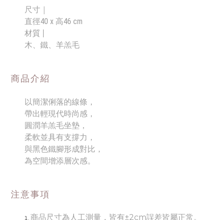
尺寸｜
直徑40 x 高46 cm
材質 |
木、鐵、羊羔毛
商品介紹
以簡潔俐落的線條，
帶出輕現代時尚感，
圓潤羊羔毛坐墊，
柔軟並具有支撐力，
與黑色鐵腳形成對比，
為空間增添層次感。
注意事項
商品尺寸為人工測量，皆有±2cm誤差皆屬正常。