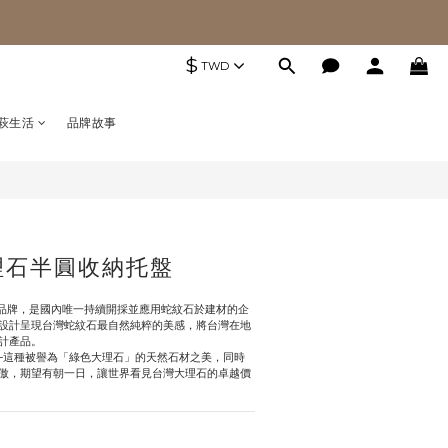
$
TWD
萩生活
品牌故事
大理石半圓收納托盤
生活品牌，是國內唯一持續開採並應用蛇紋石於建材的企
設計呈現台灣蛇紋石最自然純粹的美感，將台灣在地
計產品。
─這種被譽為「綠色大理石」的天然石材之美，同時
傲，期望有朝一日，讓世界看見台灣大理石的卓越價