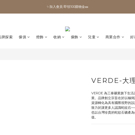
✨加入會員 即領100購物金🎫
✨加入會員 即領100購物金🎫
全館滿額現折🔥
加拿大Umbra．買千送百🎫
品牌探索
傢俱
燈飾
收納
傢飾
兒童
商業合作
好
✨加入會員 即領100購物金🎫
VERDE-
VERDE 為三泰礦業旗下
業。品牌創立宗旨在於以極簡
資源轉化為具有國際視野的設
致力於讓更多人認識蛇紋石─
也以台灣珍貴的蛇紋石礦產為
值。