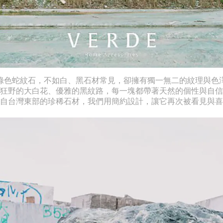
綠色蛇紋石，不如白、黑石材常見，卻擁有獨一無二的紋理與色
狂野的大白花、優雅的黑紋路，每一塊都帶著天然的個性與自信
自台灣東部的珍稀石材，我們用簡約設計，讓它再次被看見與喜