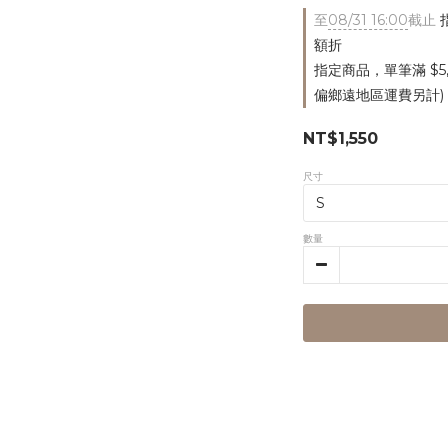
至
08/31 16:00
截止
指
額折
指定商品，單筆滿 $5
偏鄉遠地區運費另計)
NT$1,550
尺寸
數量