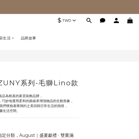
$
TWD
萩生活
品牌故事
ZUNY系列-毛獅Lino款
工藝品為根基的家居裝飾品牌，
名，巧妙地運用柔和的曲線來增強物品的生動形象，
我們懷抱著將簡約之美回歸日常生活的熱情，
馨生活空間。
定分類，August｜盛夏獻禮 ‧ 雙重滿