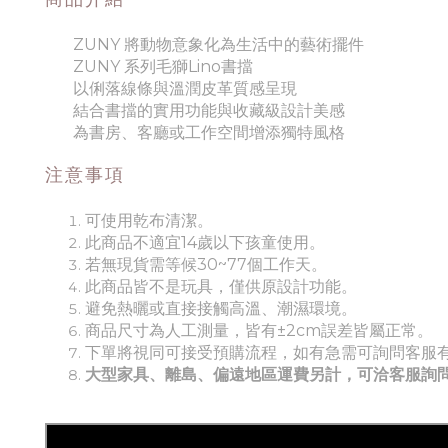
ZUNY 將動物意象化為生活中的藝術擺件
ZUNY 系列毛獅Lino書擋
以俐落線條與溫潤皮革質感呈現
結合書擋的實用功能與收藏級設計美感
為書房、客廳或工作空間增添獨特風格
注意事項
可使用乾布清潔。
此商品不適宜14歲以下孩童使用。
若無現貨需等候30~77個工作天。
此商品皆不是玩具，僅供原設計功能。
避免熱曬或直接接觸高溫、潮濕環境。
商品尺寸為人工測量，皆有±2cm誤差皆屬正常。
下單將視同可接受預購流程，如有急需可詢問客服
大型家具、離島、偏遠地區運費另計，可洽客服詢