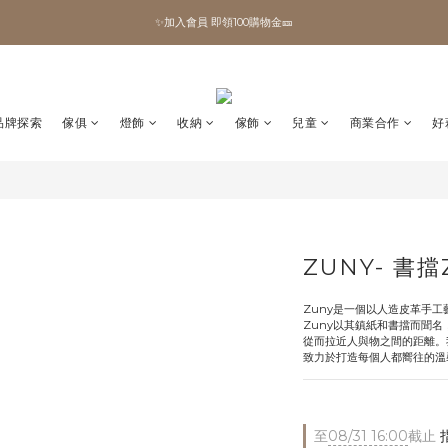
✨加入會員 即領100購物金🎫
✨加入會員 即領100購物金🎫
全館滿額現折🔥
加拿大Umbra．買千送百🎫
品牌探索
傢俱
燈飾
收納
傢飾
兒童
商業合作
好
✨加入會員 即領100購物金🎫
ZUNY- 書擋
Zuny是一個以人造皮革手
Zuny以其鎮紙和書擋而聞
從而拉近人與物之間的距離。
致力於打造每個人都嚮往的溫
至
08/31 16:00
截止
指