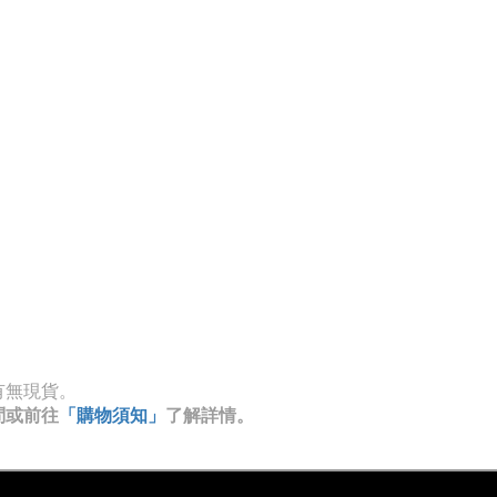
有無現貨。
問或前往
「購物須知」
了解詳情。