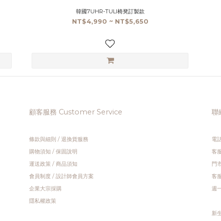
韓國7UHR-TULI椅凳訂製款
NT$4,990 ~ NT$5,650
顧客服務 Customer Service
聯絡
條款與細則
/
退換貨服務
電話
購物須知
/
保固說明
客服
運送政策
/
商品須知
門市
會員制度
/
設計師會員方案
客服
企業大宗採購
週一 
隱私權政策
新