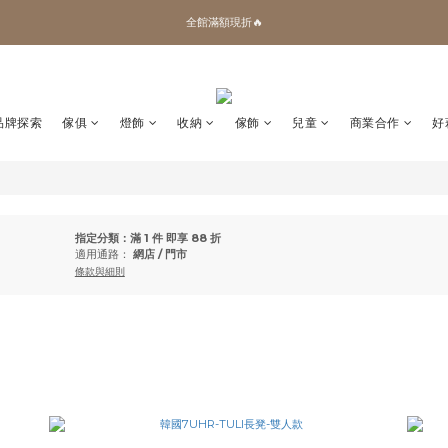
✨加入會員 即領100購物金🎫
全館滿額現折🔥
加拿大Umbra．買千送百🎫
✨加入會員 即領100購物金🎫
品牌探索
傢俱
燈飾
收納
傢飾
兒童
商業合作
好
指定分類：滿 1 件 即享 88 折
適用通路：
網店
/
門市
條款與細則