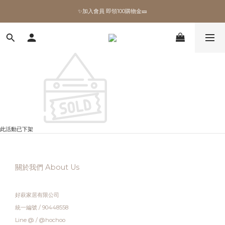
✨加入會員 即領100購物金🎫
✨加入會員 即領100購物金🎫
全館滿額現折🔥
加拿大Umbra．買千送百🎫
✨加入會員 即領100購物金🎫
此活動已下架
關於我們 About Us
好萩家居有限公司
統一編號 / 90448558
Line @ / @hochoo