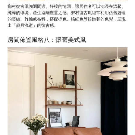
鄉村復古風強調閒適、靜樸的情調，讓居住者可以沈浸在溫馨、
純粹的環境，產生遠離塵囂之感。鄉村復古風經常利用仿舊處理
的藤編、竹編或布料，搭配棕色、橘紅色等較飽和的色彩，呈現
出「歲月流逝」的復古感。
房間佈置風格八：懷舊美式風