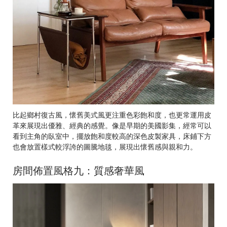
比起鄉村復古風，懷舊美式風更注重色彩飽和度，也更常運用皮
革來展現出優雅、經典的感覺。像是早期的美國影集，經常可以
看到主角的臥室中，擺放飽和度較高的深色皮製家具，床鋪下方
也會放置樣式較浮誇的圖騰地毯，展現出懷舊感與親和力。
房間佈置風格九：質感奢華風