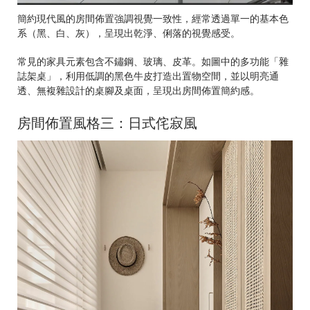
簡約現代風的房間佈置強調視覺一致性，經常透過單一的基本色
系（黑、白、灰），呈現出乾淨、俐落的視覺感受。
常見的家具元素包含不鏽鋼、玻璃、皮革。如圖中的多功能「雜
誌架桌」，利用低調的黑色牛皮打造出置物空間，並以明亮通
透、無複雜設計的桌腳及桌面，呈現出房間佈置簡約感。
房間佈置風格三：日式侘寂風