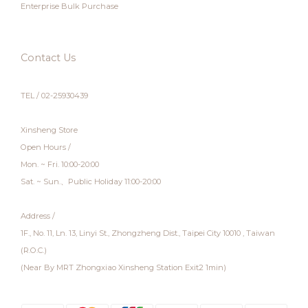
Enterprise Bulk Purchase
Contact Us
TEL / 02-25930439
Xinsheng Store
Open Hours /
Mon. ~ Fri. 10:00-20:00
Sat. ~ Sun.、Public Holiday 11:00-20:00
Address /
1F., No. 11, Ln. 13, Linyi St., Zhongzheng Dist., Taipei City 10010 , Taiwan
(R.O.C.)
(Near By MRT Zhongxiao Xinsheng Station Exit2 1min)