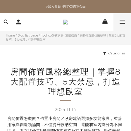
✨加入會員 即領100購物金🎫
全館滿額現折🔥
加拿大Umbra．買千送百🎫
✨加入會員 即領100購物金🎫
Home
/
Blog list page
/
hochoo好萩家居│選購指南
/
房間佈置風格總整理｜掌握8大配置
技巧、5大禁忌，打造理想臥室
Categories
房間佈置風格總整理｜掌握8
大配置技巧、5大禁忌，打造
理想臥室
2024-11-14
房間佈置怎麼做？佈置小房間／臥房建議選擇多功能家具，並善
用家具創造類隔間，不僅提升收納空間，還能將室內劃分為不同
區域。本文將分享9種房間佈置風格及室內擺設技巧，助你輕鬆