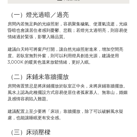
（一）燈光過暗／過亮
房間內若無足夠的光線照射，容易聚集穢氣、使運氣流逝，光線
昏暗也會讓居住者感到憂鬱、悲觀；若燈光太過明亮，則容易使
情緒過於緊張，影響入睡品質。
建議白天時可將窗戶打開，讓自然光線照射進來，增加空間亮
度。若臥室無對外窗，則可以利用燈具創造光源，建議使用
3,000K 的暖黃色溫來放鬆情緒，更好入眠。
（二）床鋪未靠牆擺放
房間佈置禁忌是將床鋪擺放於臥室正中央，未將床鋪靠牆擺放。
風水上認為此種擺設方式容易使居住者孤家寡人、無靠山，婚姻
及感情容易陷入難題。
建議配置上至少要將「床頭」靠牆擺放，除了可以破解風水疑
慮，也能讓睡眠更有安全感。
（三）床頭壓樑