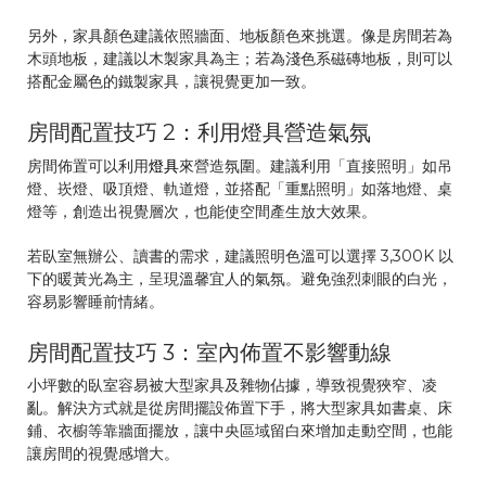
另外，家具顏色建議依照牆面、地板顏色來挑選。像是房間若為
木頭地板，建議以木製家具為主；若為淺色系磁磚地板，則可以
搭配金屬色的鐵製家具，讓視覺更加一致。
房間配置技巧 2：利用燈具營造氣氛
房間佈置可以利用
燈具
來營造氛圍。建議利用「直接照明」如吊
燈、崁燈、吸頂燈、軌道燈，並搭配「重點照明」如落地燈、桌
燈等，創造出視覺層次，也能使空間產生放大效果。
若臥室無辦公、讀書的需求，建議照明色溫可以選擇 3,300K 以
下的暖黃光為主，呈現溫馨宜人的氣氛。避免強烈刺眼的白光，
容易影響睡前情緒。
房間配置技巧 3：室內佈置不影響動線
小坪數的臥室容易被大型家具及雜物佔據，導致視覺狹窄、凌
亂。解決方式就是從房間擺設佈置下手，將大型家具如書桌、床
鋪、衣櫥等靠牆面擺放，讓中央區域留白來增加走動空間，也能
讓房間的視覺感增大。