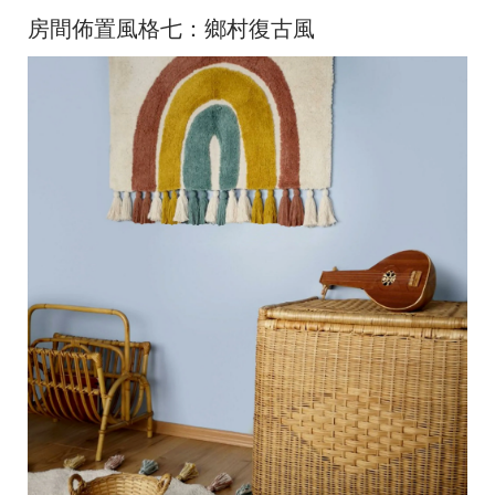
房間佈置風格七：鄉村復古風