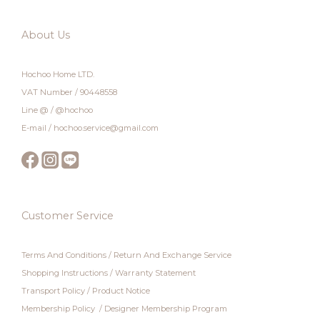
About Us
Hochoo Home LTD.
VAT Number / 90448558
Line @ / @hochoo
E-mail / hochoo.service@gmail.com
Customer Service
Terms And Conditions
/
Return And Exchange Service
Shopping Instructions
/
Warranty Statement
Transport Policy
/
Product Notice
Membership Policy
/
Designer Membership Program