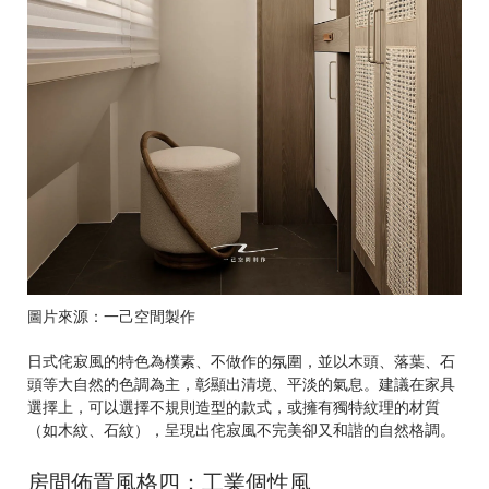
圖片來源：一己空間製作
日式侘寂風的特色為樸素、不做作的氛圍，並以木頭、落葉、石
頭等大自然的色調為主，彰顯出清境、平淡的氣息。建議在家具
選擇上，可以選擇不規則造型的款式，或擁有獨特紋理的材質
（如木紋、石紋），呈現出侘寂風不完美卻又和諧的自然格調。
房間佈置風格四：工業個性風