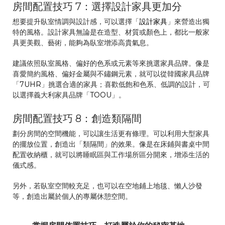
房間配置技巧 7：選擇設計家具更加分
想要提升臥室情調與設計感，可以選擇「
設計家具
」來營造出獨
特的風格。設計家具無論是在造型、材質或顏色上，都比一般家
具更美觀、藝術，能夠為臥室增添高貴氣息。
建議依照臥室風格、偏好的色系或元素等來挑選家具品牌。像是
喜愛簡約風格、偏好金屬與不鏽鋼元素，就可以從韓國家具品牌
「
7UHR
」挑選合適的家具；喜歡低飽和色系、低調的設計，可
以選擇義大利家具品牌「
TOOU
」。
房間配置技巧 8：創造類隔間
劃分房間的空間機能，可以讓生活更有條理。可以利用大型家具
的擺放位置，創造出「類隔間」的效果。像是在床鋪與書桌中間
配置收納櫃，就可以將睡眠區與工作場所區分開來，增添生活的
儀式感。
另外，若臥室空間較充足，也可以在空地鋪上地毯、懶人沙發
等，創造出屬於個人的專屬休憩空間。