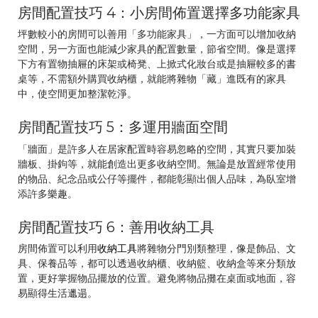
房間配置技巧 4：小房間佈置選擇多功能家具
坪數較小的房間可以善用「多功能家具」，一方面可以增加收納
空間，另一方面也能減少家具的配置數量，節省空間。像是選擇
下方有置物抽屜的床架或椅凳、上掀式化妝台或是抽屜較多的書
桌等，不需額外購買收納櫃，就能將雜物「藏」進既有的家具
中，使空間更加整潔乾淨。
房間配置技巧 5：多運用牆面空間
「牆面」是許多人在居家配置時容易忽略的空間，其實只要加裝
牆板、掛鉤等，就能創造出更多收納空間。無論是放置經常使用
的物品、紀念品或公仔等擺件，都能彰顯出個人品味，為臥室增
添許多樂趣。
房間配置技巧 6：善用收納工具
房間佈置可以利用
收納工具
將雜物分門別類整理，像是飾品、文
具、保養品等，都可以透過收納櫃、收納籃、收納盒等來分類放
置，更好掌握物品擺放的位置。避免將物品攤在桌面或地面，容
易顯得生活邋遢。