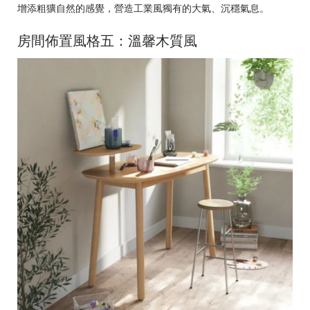
增添粗獷自然的感覺，營造工業風獨有的大氣、沉穩氣息。
房間佈置風格五：溫馨木質風