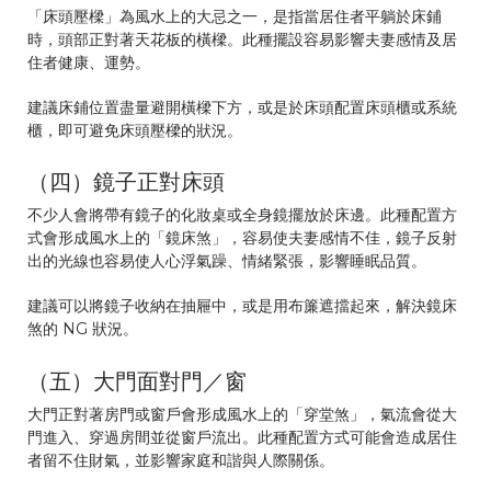
「床頭壓樑」為風水上的大忌之一，是指當居住者平躺於床鋪
時，頭部正對著天花板的橫樑。此種擺設容易影響夫妻感情及居
住者健康、運勢。
建議床鋪位置盡量避開橫樑下方，或是於床頭配置床頭櫃或系統
櫃，即可避免床頭壓樑的狀況。
（四）鏡子正對床頭
不少人會將帶有鏡子的化妝桌或全身鏡擺放於床邊。此種配置方
式會形成風水上的「鏡床煞」，容易使夫妻感情不佳，鏡子反射
出的光線也容易使人心浮氣躁、情緒緊張，影響睡眠品質。
建議可以將鏡子收納在抽屜中，或是用布簾遮擋起來，解決鏡床
煞的 NG 狀況。
（五）大門面對門／窗
大門正對著房門或窗戶會形成風水上的「穿堂煞」，氣流會從大
門進入、穿過房間並從窗戶流出。此種配置方式可能會造成居住
者留不住財氣，並影響家庭和諧與人際關係。