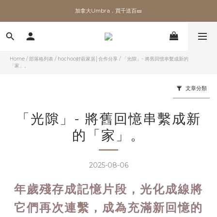
✨加入會員 即領100購物金🎫
加拿大Umbra．買千送百🎫
✨加入會員 即領100購物金🎫
Home
/
部落格列表
/
hochoo好萩家居│合作分享
/
「光隙」- 將舊回憶串繫成新的
「家」。
文章分類
「光隙」- 將舊回憶串繫成新
的「家」。
2025-08-06
年歲殘存成記憶片段，光化成線將
它們再次連繫，成為充滿新回憶的