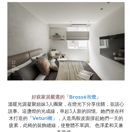
好萩家居嚴選的
「Brossé吊燈」
溫暖光源凝聚姐妹
3
人團聚，在燈光下分享佳餚，並談心
說事。這盞燈的光成線，串起
3
人新的回憶。她們坐在梣
木打造的
「Veturi椅」
，人造馬鞍皮面撐起她們一天的
疲累，此椅的裝飾縫線，使整體不單調。
色澤柔和又兼