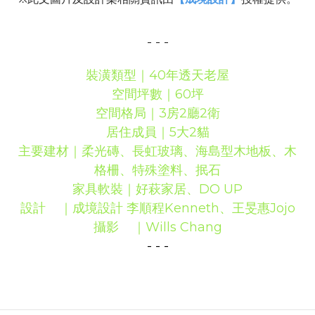
- - -
裝潢類型｜
40
年透天老屋
空間坪數｜
60
坪
空間格局｜
3
房
2
廳
2
衛
居住成員｜
5
大
2
貓
主要建材｜柔光磚、長虹玻璃、海島型木地板、木
格柵、特殊塗料、抿石
家具軟裝｜好萩家居、
DO UP
設計
｜成境設計
李順程
Kenneth
、王旻惠
Jojo
攝影
｜
Wills Chang
- - -