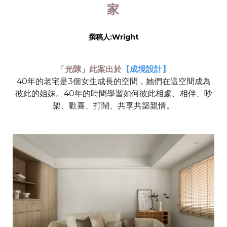
家
撰稿人:Wright
「光隙」
此案出於
【成境設計】
40
年的老宅是
3
個女生成長的空間，她們在這空間成為
彼此的姐妹。
40
年的時間學習如何彼此相處、相伴、吵
架、歡喜、打鬧、共享共築親情。