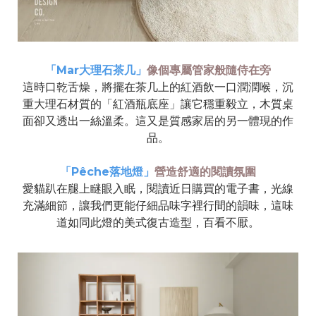
「Mar大理石茶几」
像個專屬管家般隨侍在旁
這時口乾舌燥，將擺在茶几上的紅酒飲一口潤潤喉，沉
重大理石材質的「紅酒瓶底座」讓它穩重毅立，木質桌
面卻又透出一絲溫柔。這又是質感家居的另一體現的作
品。
「Pêche落地燈」
營造舒適的閱讀氛圍
愛貓趴在腿上瞇眼入眠，閱讀近日購買的電子書，光線
充滿細節，讓我們更能仔細品味字裡行間的韻味，這味
道如同此燈的美式復古造型，百看不厭。