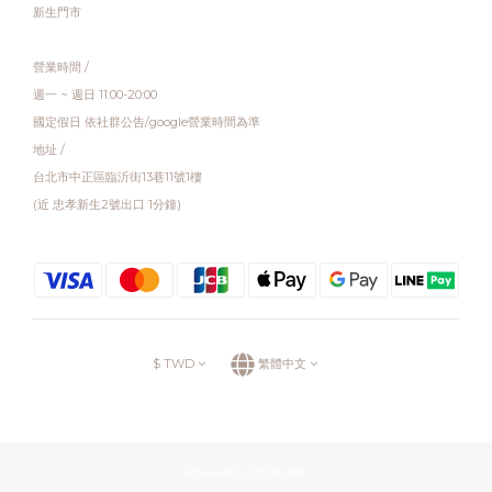
新生門市
營業時間 /
週一 ~ 週日 11:00-20:00
國定假日 依社群公告/google營業時間為準
地址 /
台北市中正區臨沂街13巷11號1樓
(近 忠孝新生2號出口 1分鐘)
$
TWD
繁體中文
Powered by SHOPLINE