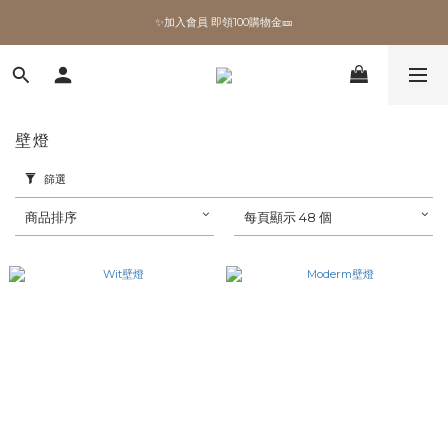
✨加入會員 即領100購物金🎫
✨加入會員 即領100購物金🎫
全館滿額現折🔥
加拿大Umbra．買千送百🎫
壁燈
✨加入會員 即領100購物金🎫
篩選
商品排序
每頁顯示 48 個