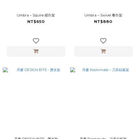
Umbra – Squire 紙巾架
Umbra – Swivel 餐巾架
NT$650
NT$880