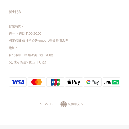
新生門市
營業時間 /
週一 ~ 週日 11:00-20:00
國定假日 依社群公告/google營業時間為準
地址 /
台北市中正區臨沂街13巷11號1樓
(近 忠孝新生2號出口 1分鐘)
$
TWD
繁體中文