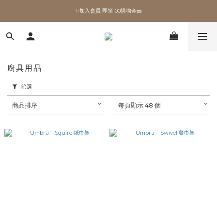
✨加入會員 即領100購物金🎫
✨加入會員 即領100購物金🎫
全館滿額現折🔥
加拿大Umbra．買千送百🎫
廚具用品
✨加入會員 即領100購物金🎫
篩選
商品排序
每頁顯示 48 個