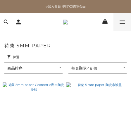
✨加入會員 即領100購物金🎫
✨加入會員 即領100購物金🎫
全館滿額現折🔥
加拿大Umbra．買千送百🎫
荷蘭 5MM PAPER
✨加入會員 即領100購物金🎫
篩選
商品排序
每頁顯示 48 個