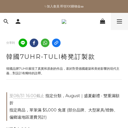
✨加入會員 即領100購物金🎫
✨加入會員 即領100購物金🎫
全館滿額現折🔥
加拿大Umbra．買千送百🎫
分享到
✨加入會員 即領100購物金🎫
韓國7UHR-TULI椅凳訂製款
韓國品牌7UHR展現了真實和原創的作品，基於對受德國建築和美術影響的現代主
義，對設計有獨特的詮釋。
至
08/31 16:00
截止
指定分類，August｜盛夏獻禮 ‧ 雙重滿額
折
指定商品，單筆滿 $5,000 免運 (部分品牌、大型家具/燈飾、
偏鄉遠地區運費另計)