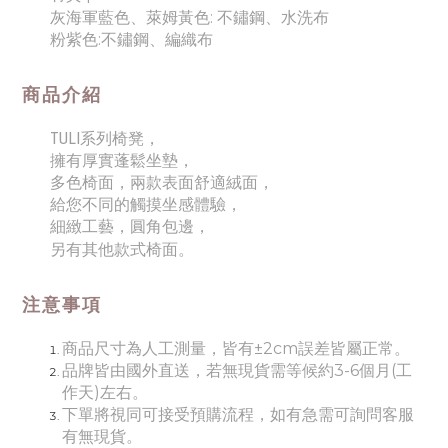
灰海軍藍色、萊姆黃色: 不鏽鋼、水洗布
粉紫色:不鏽鋼、編織布
商品介紹
TULI系列椅凳
，
擁有厚實蓬鬆坐墊
，
多色椅面，兩款表面舒適絨面
，
給您不同的觸摸坐感體驗
，
細緻工藝，圓角包邊
，
。
另有其他款式椅面
注意事項
商品尺寸為人工測量，皆有±2cm誤差皆屬正常。
品牌皆由國外直送，若無現貨需等候約3-6個月(工
作天)左右。
下單將視同可接受預購流程，如有急需可詢問客服
有無現貨。