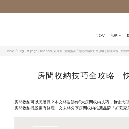
NEW
活動
Home
/
Blog list page
/
hochoo好萩家居│選購指南
/
房間收納技巧全攻略｜快速掌握5大整理
房間收納技巧全攻略｜
房間收納可以怎麼做？本文將告訴你5大房間收納技巧，包含大
房間收納擺設更有條理。文末將分享房間收納推薦品牌「好萩家