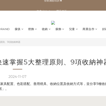
✨加入會員 即領100購物金🎫
加拿大Umbra．買千送百🎫
✨加入會員 即領100購物金🎫
BRAND
傢俱
燈飾
收納
傢飾
兒童
商業合作
好
原則、9項收納神器
快速掌握5大整理原則、9項收納神
2024-11-07
型家具配置、色彩搭配、善用燈具、收納位置及收納方式等，並分享9種收
居」。