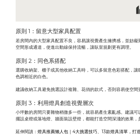
原則 1：留意大型家具配置
若房間內的大型家具配置不良，容易讓視覺產生擁擠感，並妨礙
空間形成通道，使進出動線保持流暢，讓臥室規劃更有調理。
原則 2：同色系搭配
選購收納架、櫃子或其他收納工具時，可以多留意色彩搭配，讓
色調相近的白色。
建議收納工具避免挑選設計複雜、花俏的款式，否則容易使空間
原則 3：利用燈具創造視覺層次
小坪數的房間只要雜物稍微多一些，就容易產生紊亂感。建議可
擺設桌燈或落地燈、牆面裝設壁燈，都能打造空間深淺的效果，
延伸閱讀：
燈具推薦懶人包｜4大挑選技巧、13款燈具清單，打