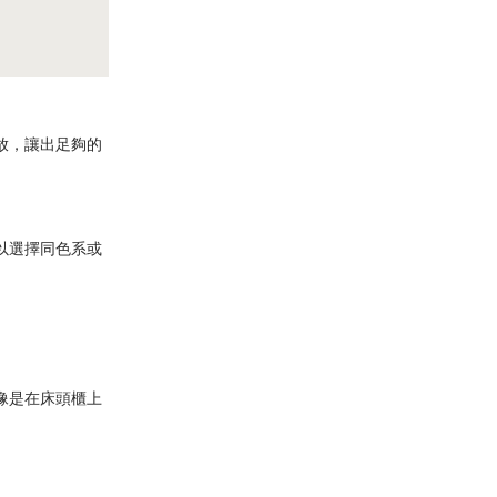
放，讓出足夠的
以選擇同色系或
像是在床頭櫃上