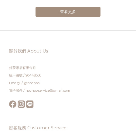
2026.08.31活動地點 | 官網 & 新生門市 ---【 材質嚴選 ‧ 溫潤耐用的工藝之作
】櫸木款：質地密實、紋理細緻，展現法式與北歐居家最溫柔的木質調性。橡木款 ：
查看更多
木紋顯赫有力且具有高硬度耐磨特性，隨著歲月沉澱更有絕佳質感。 ( 本活動不可配合
8 月滿額折抵優惠 ) | 優惠活動注意事項 |1.此活動適用官網消費與Hochoo好萩家居門
市。 2.本系列活動優惠系統將擇優顯示不得與其他專案或折扣活動併用、本活動為限
時優惠，恕不接受補登折扣或活動結束後追溯優惠。 3.優惠活動不得與白金會員&尊榮
會員之各級別優惠併用(系統將自動判別，以較優惠者進行折抵)。 4.優惠活動不得搭配
關於我們 About Us
使用任何優惠券。 5.優惠活動不得與任何專案併用。 6.優惠判別以結帳時間為準，如結
帳後有退款、銷貨等情形其優惠視同無效。 7.此活動不開放與其他活動優惠併用。 8.參
好萩家居有限公司
與此活動，亦代表您已閱讀活動詳細內容與同意活動內容。 9.如有未盡事宜，Hochoo
統一編號 / 90448558
保留隨時修改、變更、取消之權利，亦有權對本活動作出解釋或決定，並於活動網頁公
Line @ / @hochoo
告後實施。
電子郵件 / hochoo.service@gmail.com
顧客服務 Customer Service