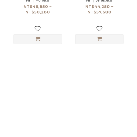
MIT｜Mori餐桌
MIT｜Vertex餐桌
NT$46,850 ~
NT$44,250 ~
NT$50,280
NT$57,680