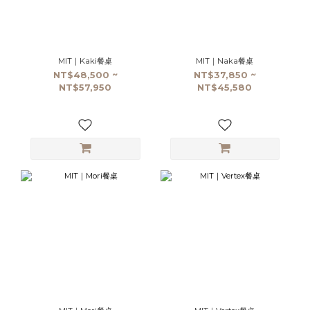
MIT｜Kaki餐桌
MIT｜Naka餐桌
NT$48,500 ~
NT$37,850 ~
NT$57,950
NT$45,580