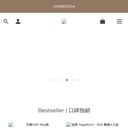
✨加入會員 即領100購物金🎫
全館滿額現折🔥
加拿大Umbra．買千送百🎫
✨加入會員 即領100購物金🎫
Bestseller | 口碑熱銷