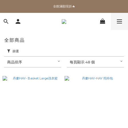
全館滿額現折🔥
✨加入會員 即領100購物金🎫
加拿大Umbra．買千送百🎫
✨加入會員 即領100購物金🎫
全部商品
篩選
商品排序
每頁顯示 48 個