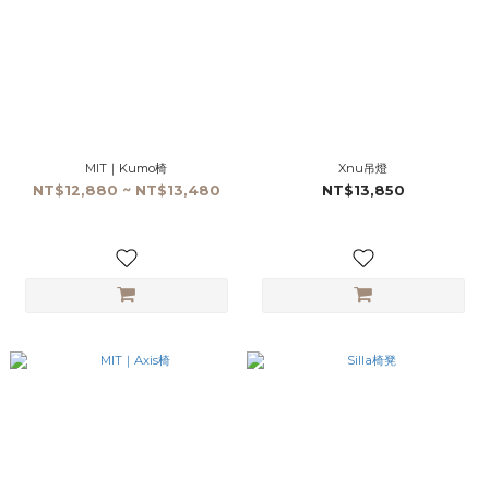
MIT｜Kumo椅
Xnu吊燈
NT$12,880 ~ NT$13,480
NT$13,850