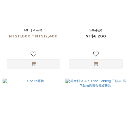
MIT｜Axis椅
Silla椅凳
NT$11,880 ~ NT$12,480
NT$6,280