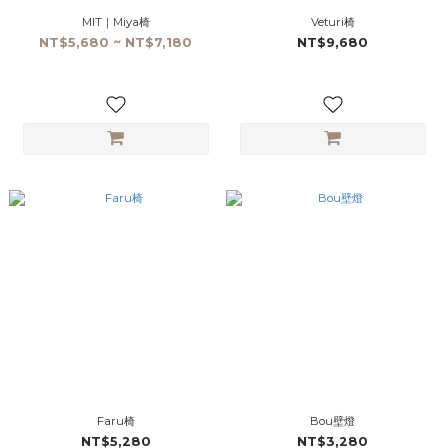
MIT｜Miya椅
Veturi椅
NT$5,680 ~ NT$7,180
NT$9,680
Faru椅
Bou壁燈
NT$5,280
NT$3,280