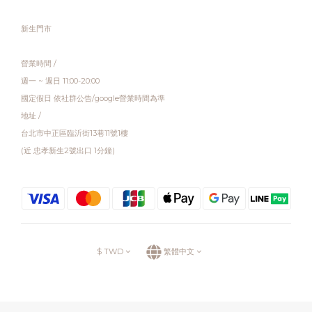
新生門市
營業時間 /
週一 ~ 週日 11:00-20:00
國定假日 依社群公告/google營業時間為準
地址 /
台北市中正區臨沂街13巷11號1樓
(近 忠孝新生2號出口 1分鐘)
$
TWD
繁體中文