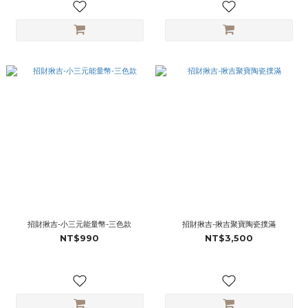
招財揪吉-小三元能量幣-三色款
招財揪吉-揪吉聚寶陶瓷撲滿
NT$990
NT$3,500