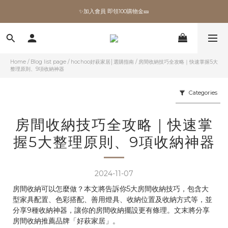
✨加入會員 即領100購物金🎫
全館滿額現折🔥
加拿大Umbra．買千送百🎫
✨加入會員 即領100購物金🎫
Home
/
Blog list page
/
hochoo好萩家居│選購指南
/
房間收納技巧全攻略｜快速掌握5大
整理原則、9項收納神器
Categories
房間收納技巧全攻略｜快速掌
握5大整理原則、9項收納神器
2024-11-07
房間收納可以怎麼做？本文將告訴你5大房間收納技巧，包含大
型家具配置、色彩搭配、善用燈具、收納位置及收納方式等，並
分享9種收納神器，讓你的房間收納擺設更有條理。文末將分享
房間收納推薦品牌「好萩家居」。