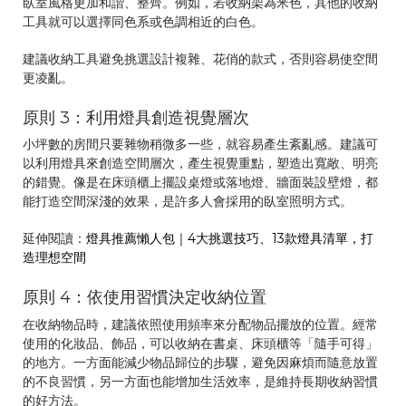
臥室風格更加和諧、整齊。例如，若收納架為米色，其他的收納
工具就可以選擇同色系或色調相近的白色。
建議收納工具避免挑選設計複雜、花俏的款式，否則容易使空間
更凌亂。
原則 3：利用燈具創造視覺層次
小坪數的房間只要雜物稍微多一些，就容易產生紊亂感。建議可
以利用燈具來創造空間層次，產生視覺重點，塑造出寬敞、明亮
的錯覺。像是在床頭櫃上擺設桌燈或落地燈、牆面裝設壁燈，都
能打造空間深淺的效果，是許多人會採用的臥室照明方式。
延伸閱讀：
燈具推薦懶人包｜4大挑選技巧、13款燈具清單，打
造理想空間
原則 4：依使用習慣決定收納位置
在收納物品時，建議依照使用頻率來分配物品擺放的位置。經常
使用的化妝品、飾品，可以收納在書桌、床頭櫃等「隨手可得」
的地方。一方面能減少物品歸位的步驟，避免因麻煩而隨意放置
的不良習慣，另一方面也能增加生活效率，是維持長期收納習慣
的好方法。