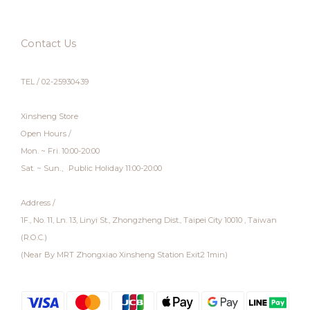
Contact Us
TEL / 02-25930439
Xinsheng Store
Open Hours /
Mon. ~ Fri. 10:00-20:00
Sat. ~ Sun.、Public Holiday 11:00-20:00
Address /
1F., No. 11, Ln. 13, Linyi St., Zhongzheng Dist., Taipei City 10010 , Taiwan
(R.O.C.)
(Near By MRT Zhongxiao Xinsheng Station Exit2 1min)