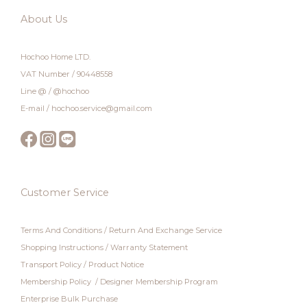
About Us
Hochoo Home LTD.
VAT Number / 90448558
Line @ / @hochoo
E-mail / hochoo.service@gmail.com
Customer Service
Terms And Conditions
/
Return And Exchange Service
Shopping Instructions
/
Warranty Statement
Transport Policy
/
Product Notice
Membership Policy
/
Designer Membership Program
Enterprise Bulk Purchase