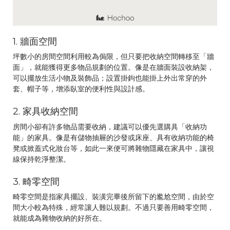
1. 牆面空間
坪數小的房間空間利用較為侷限，但只要把收納空間轉移至「牆
面」，就能獲得更多物品規劃的位置。像是在牆面裝設收納架，
可以擺放生活小物及裝飾品；設置掛鉤也能掛上外出常穿的外
套、帽子等，增添臥室的便利性與設計感。
2. 家具收納空間
房間小卻有許多物品需要收納，建議可以優先選購具「收納功
能」的家具。像是有儲物抽屜的沙發或床座、具有收納功能的椅
凳或掀蓋式化妝台等，如此一來便可將雜物隱藏在家具中，讓視
線保持乾淨整潔。
3. 畸零空間
畸零空間是指家具擺設、裝潢完畢後所留下的尷尬空間，由於空
間大小較為特殊，經常讓人難以規劃。不過只要善用畸零空間，
就能成為雜物收納的好所在。