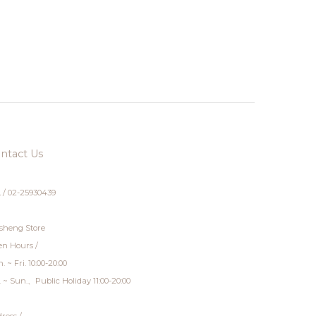
ntact Us
 / 02-25930439
sheng Store
n Hours /
. ~ Fri. 10:00-20:00
. ~ Sun.、Public Holiday 11:00-20:00
ress /