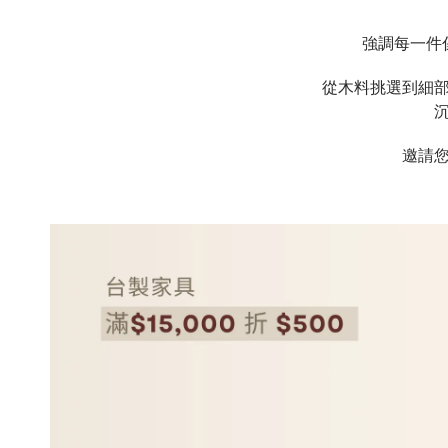
強調每一件
從木料挑選到細
邀請