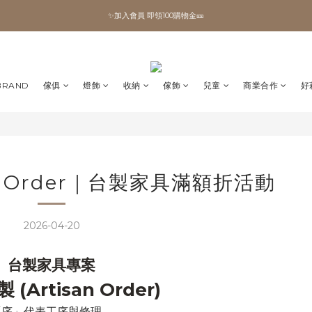
✨加入會員 即領100購物金🎫
✨加入會員 即領100購物金🎫
全館滿額現折🔥
加拿大Umbra．買千送百🎫
BRAND
傢俱
燈飾
收納
傢飾
兒童
商業合作
好
✨加入會員 即領100購物金🎫
an Order｜台製家具滿額折活動
2026-04-20
台製家具專案
(Artisan Order)
「序」代表工序與條理。