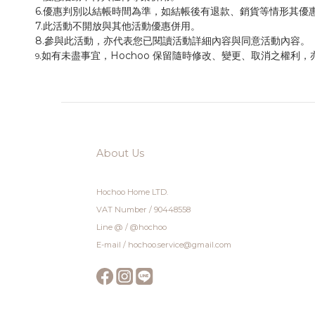
6.優惠判別以結帳時間為準，如結帳後有退款、銷貨等情形其優
7.此活動不開放與其他活動優惠併用。
8.參與此活動，亦代表您已閱讀活動詳細內容與同意活動內容。
.如有未盡事宜，Hochoo 保留隨時修改、變更、取消之權
9
About Us
Hochoo Home LTD.
VAT Number / 90448558
Line @ / @hochoo
E-mail / hochoo.service@gmail.com