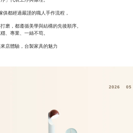
傢俱都經過嚴謹的職人手作流程，
部打磨，都遵循美學與結構的先後順序。
沉穩、專業、一絲不苟。
您來店體驗，台製家具的魅力