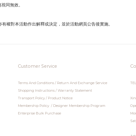
惠視同無效。
利，亦有權對本活動作出解釋或決定，並於活動網頁公告後實施。
Customer Service
Co
Terms And Conditions
/
Return And Exchange Service
TEL
Shopping Instructions
/
Warranty Statement
Transport Policy
/
Product Notice
Xin
Membership Policy
/
Designer Membership Program
Ope
Enterprise Bulk Purchase
Mon
Sat
Add