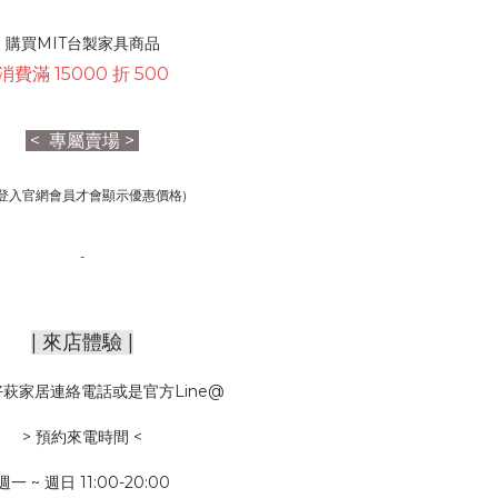
購買MIT台製家具商品
消費滿 15000 折 500
< 專屬賣場 >
需登入官網會員才會顯示優惠價格)
-
| 來店體驗 |
萩家居連絡電話或是官方Line@
> 預約來電時間 <
週一 ~ 週日 11:00-20:00