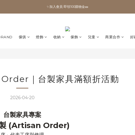
✨加入會員 即領100購物金🎫
✨加入會員 即領100購物金🎫
全館滿額現折🔥
加拿大Umbra．買千送百🎫
BRAND
傢俱
燈飾
收納
傢飾
兒童
商業合作
好
✨加入會員 即領100購物金🎫
an Order｜台製家具滿額折活動
2026-04-20
台製家具專案
(Artisan Order)
「序」代表工序與條理。