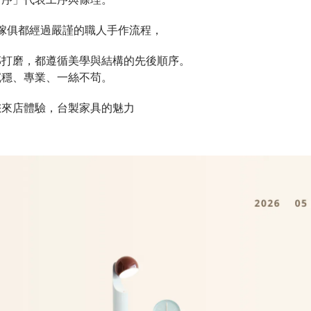
傢俱都經過嚴謹的職人手作流程，
部打磨，都遵循美學與結構的先後順序。
沉穩、專業、一絲不苟。
您來店體驗，台製家具的魅力