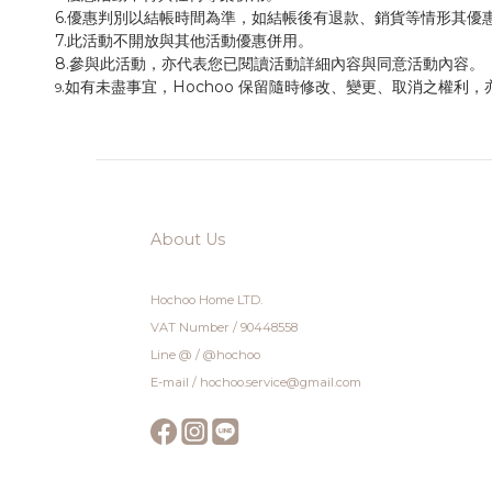
6.優惠判別以結帳時間為準，如結帳後有退款、銷貨等情形其優
7.此活動不開放與其他活動優惠併用。
8.參與此活動，亦代表您已閱讀活動詳細內容與同意活動內容。
.如有未盡事宜，Hochoo 保留隨時修改、變更、取消之權
9
About Us
Hochoo Home LTD.
VAT Number / 90448558
Line @ / @hochoo
E-mail / hochoo.service@gmail.com