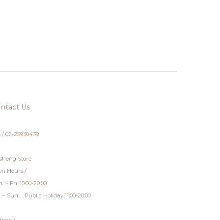
ntact Us
 / 02-25930439
sheng Store
n Hours /
. ~ Fri. 10:00-20:00
. ~ Sun.、Public Holiday 11:00-20:00
ress /