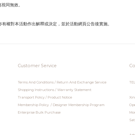
惠視同無效。
利，亦有權對本活動作出解釋或決定，並於活動網頁公告後實施。
Customer Service
Co
Terms And Conditions
/
Return And Exchange Service
TEL
Shopping Instructions
/
Warranty Statement
Transport Policy
/
Product Notice
Xin
Membership Policy
/
Designer Membership Program
Ope
Enterprise Bulk Purchase
Mon
Sat
Add