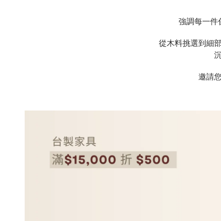
強調每一件
從木料挑選到細
邀請