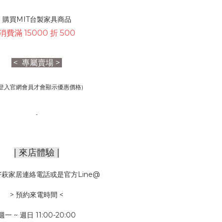
購買MIT台製家具商品
消費滿 15000 折 500
< 專屬賣場 >
需登入官網會員才會顯示優惠價格)
-
| 來店體驗 |
萩家居連絡電話或是官方Line@
> 預約來電時間 <
週一 ~ 週日 11:00-20:00