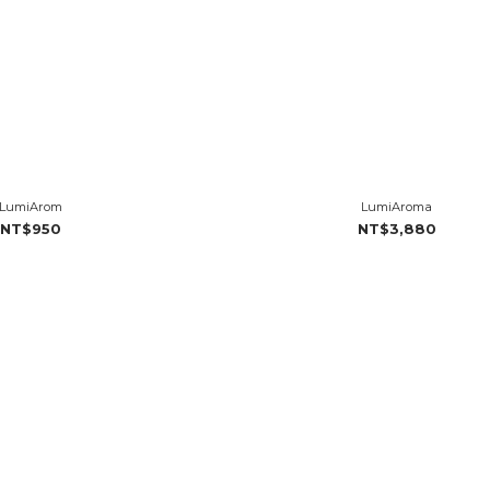
LumiArom
LumiAroma
NT$950
NT$3,880