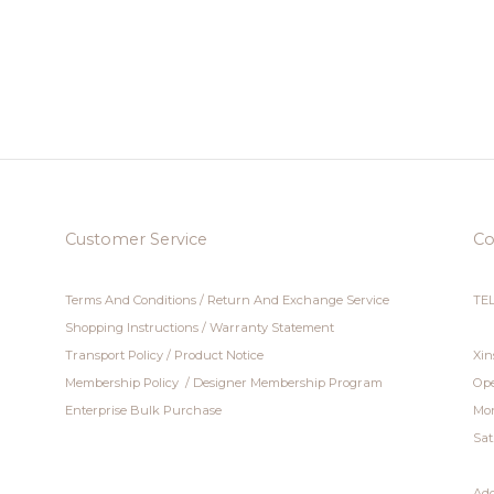
Customer Service
Co
Terms And Conditions
/
Return And Exchange Service
TEL
Shopping Instructions
/
Warranty Statement
Transport Policy
/
Product Notice
Xin
Membership Policy
/
Designer Membership Program
Ope
Enterprise Bulk Purchase
Mon
Sat
Add