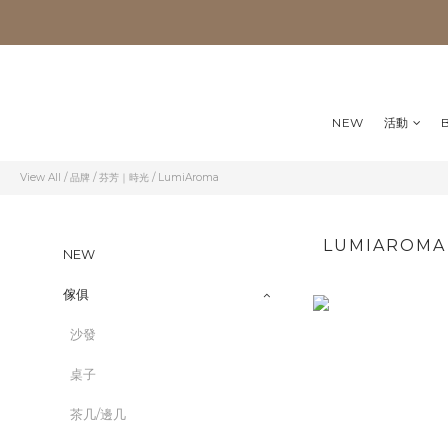
NEW
活動
View All
/
品牌
/
芬芳｜時光
/
LumiAroma
LUMIAROMA
NEW
傢俱
沙發
桌子
茶几/邊几