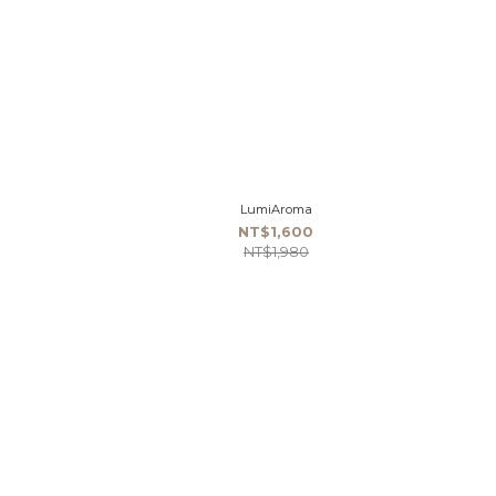
LumiAroma
NT$1,600
NT$1,980