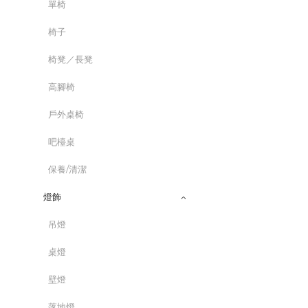
單椅
椅子
椅凳／長凳
高腳椅
戶外桌椅
吧檯桌
保養/清潔
燈飾
吊燈
桌燈
壁燈
落地燈