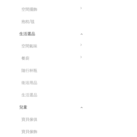
空間擺飾
抱枕/毯
生活選品
空間氣味
餐廚
隨行杯瓶
衛浴用品
生活選品
兒童
寶貝傢俱
寶貝傢飾