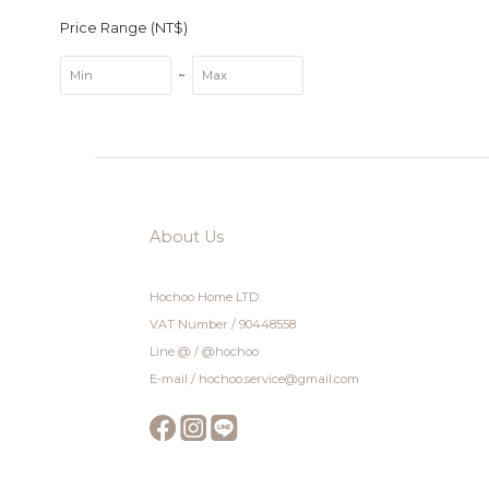
Price Range (NT$)
~
About Us
Hochoo Home LTD.
VAT Number / 90448558
Line @ / @hochoo
E-mail / hochoo.service@gmail.com