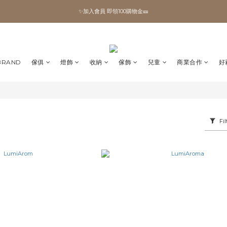
✨加入會員 即領100購物金🎫
✨加入會員 即領100購物金🎫
全館滿額現折🔥
加拿大Umbra．買千送百🎫
BRAND
傢俱
燈飾
收納
傢飾
兒童
商業合作
好
✨加入會員 即領100購物金🎫
Fil