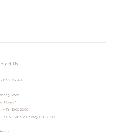
ntact Us
 / 02-25930439
sheng Store
n Hours /
. ~ Fri. 10:00-20:00
. ~ Sun.、Public Holiday 11:00-20:00
ress /