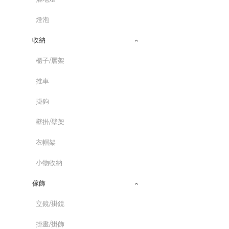
燈泡
收納
櫃子/層架
推車
掛鉤
壁掛/壁架
衣帽架
小物收納
傢飾
立鏡/掛鏡
掛畫/掛飾