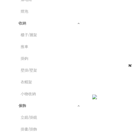
燈泡
收納
櫃子/層架
推車
掛鉤
N
壁掛/壁架
衣帽架
小物收納
傢飾
立鏡/掛鏡
掛畫/掛飾