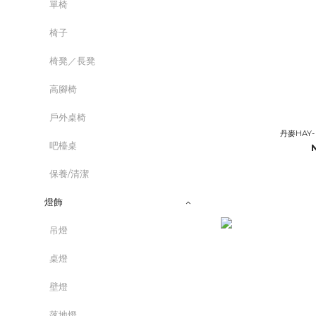
單椅
椅子
椅凳／長凳
高腳椅
戶外桌椅
丹麥HAY- 
吧檯桌
保養/清潔
燈飾
吊燈
桌燈
壁燈
落地燈