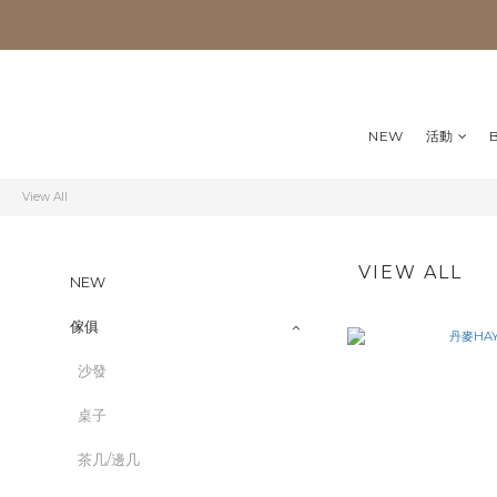
NEW
活動
View All
VIEW ALL
NEW
傢俱
沙發
桌子
茶几/邊几