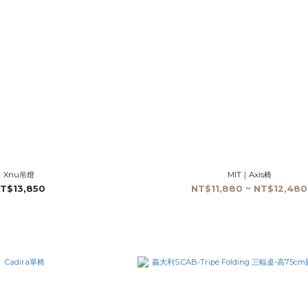
Xnu吊燈
MIT｜Axis椅
T$13,850
NT$11,880 ~ NT$12,480